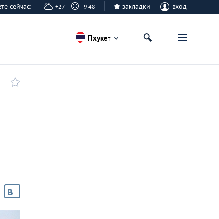
кете сейчас:
закладки
вход
+27
9:48
Пхукет