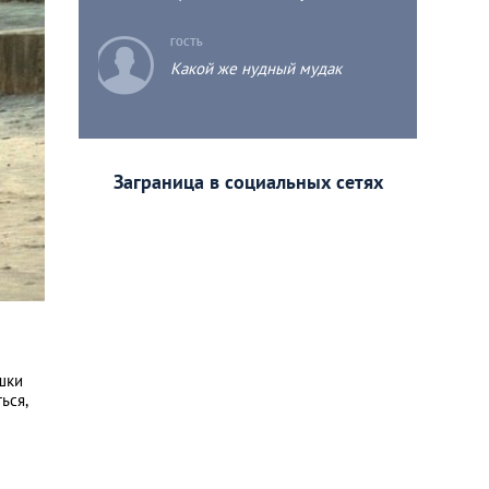
в этом, мире где бы ты не
находился Людей или
c
ГОСТЬ
животных разницы нет!
Какой же нудный мудак
Заграница в социальных сетях
шки
ься,