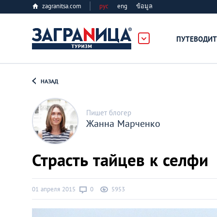
zagranitsa.com
рус
eng
ข้อมูล
ПУТЕВОДИТ
Loading...
НАЗАД
Пишет блогер
Жанна Марченко
Алматы
Страсть тайцев к селфи
Астана
01 апреля 2015
0
5953
Афины