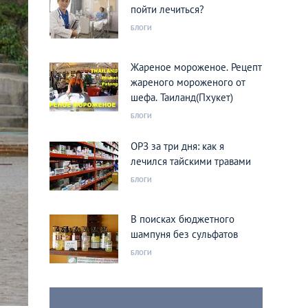
пойти лечиться?
БЛОГИ
Жареное мороженое. Рецепт
жареного мороженого от
шефа. Таиланд(Пхукет)
БЛОГИ
ОРЗ за три дня: как я
лечился тайскими травами
БЛОГИ
В поисках бюджетного
шампуня без сульфатов
БЛОГИ