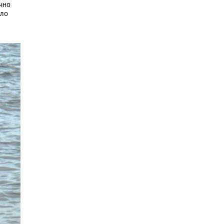
чно
оло