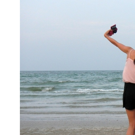
Киев
Лондон
Лос-Анджелес
Москва
Париж
Паттайя
Пхукет
Санкт-Петербург