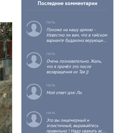
Последние комментарии
c
ГОСТЬ
Похоже на нашу армию -
Известно ли вам, что в тайском
варианте буддизма верующий
мужчина хотя бы один раз в
жизни должен побыть
c
ГОСТЬ
монахом, пусть даже не
Очень позновательно. Жаль,
продолжительное время, т.к.
что я прочёл это после
это положительно отразится на
возвращения из Тая ))
его собственной судьбе и
судьбе его родственников?
c
ГОСТЬ
Мой ответ для: Ли.
c
ГОСТЬ
Это вы лицемерный и
эгоистичный, выражайтесь
правильно ! Надо уважать всех