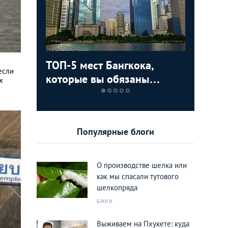
 Рамы
ТОП-5 мест Бангкока,
Простая
В какие
Про фот
если
которые вы обязаны
альтерн
вам про
х
увидеть
Египту
острова
Популярные блоги
О производстве шелка или
как мы спасали тутового
шелкопряда
БЛОГИ
Выживаем на Пхукете: куда