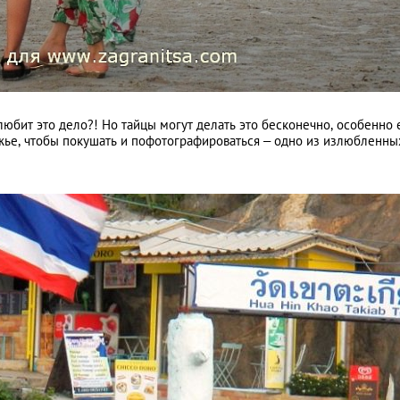
Королевский парк
 любит это дело?! Но тайцы могут делать это бесконечно, особенно 
Девятого
жье, чтобы покушать и пофотографироваться – одно из излюбленны