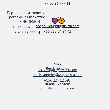
+7 02 23 777 14
Партнер по размещению
рекламы в Казахстане
Пхукет
—
FINE DESIGN
acc.phuket@zagranitsa.com
li.n@finedesign.kz
+66 818 64 24 42
8 702 23 777 14
Киев
Лос-Анджелес
acc.kiev@zagranitsa.com
acc.losangeles@zagranitsa.com
+38 093 578 07 69
+156 22 412 398
Диана Яковлева
diana@zagranitsa.com
+38 095 158 52 20