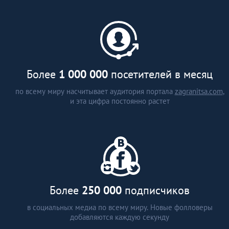
каталог застройщиков и
агентств недвижимости (более
15 стран)
аналитические статьи
интервью с экспертами
Более
1 000 000
посетителей в месяц
по всему миру насчитывает аудитория портала
zagranitsa.com
,
и эта цифра постоянно растет
Более
250 000
подписчиков
в социальных медиа по всему миру. Новые фолловеры
добавляются каждую секунду