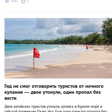
4082
0
Гид не смог отговорить туристов от ночного
купания — двое утонули, один пропал без
вести
Двое китайских туристов утонули, купаясь в бурном море в
тайской провинции Пханг Нга. Еще одна туристка пропала без