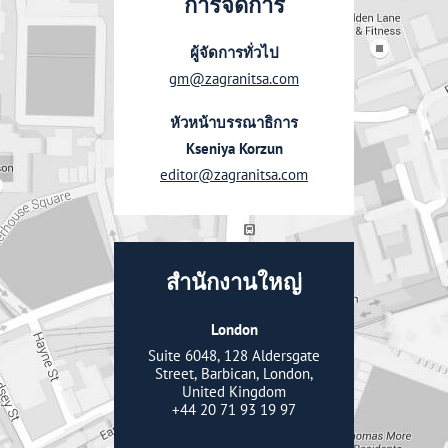
การจัดการ
ผู้จัดการทั่วไป
gm@zagranitsa.com
หัวหน้าบรรณาธิการ
Kseniya Korzun
editor@zagranitsa.com
สำนักงานใหญ่
London
Suite 6048, 128 Aldersgate
Street, Barbican, London,
United Kingdom
+44 20 71 93 19 97