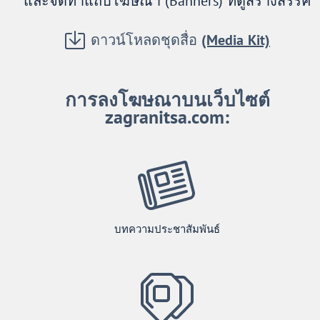
และจัดทำแถบโฆษณา (Banners) ที่ดูสร้างสรรค์
ดาวน์โหลดชุดสื่อ
(Media Kit)
การลงโฆษณาบนเว็บไซต์
zagranitsa.com:
บทความประชาสัมพันธ์