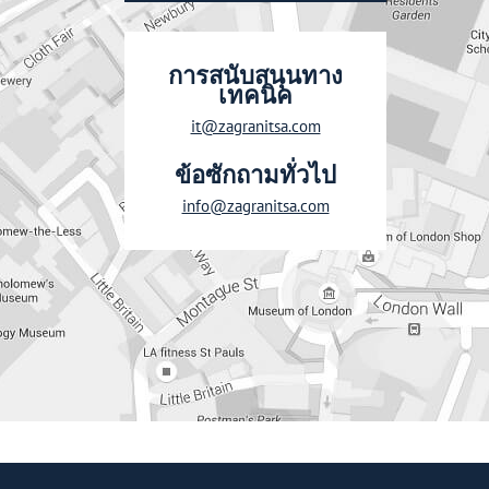
การสนับสนุนทาง
เทคนิค
it@zagranitsa.com
ข้อซักถามทั่วไป
info@zagranitsa.com