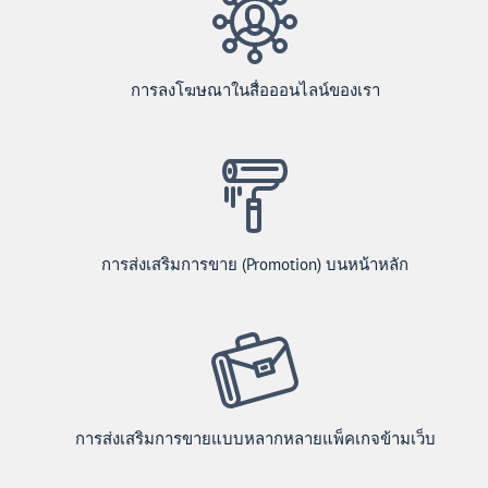
การลงโฆษณาในสื่อออนไลน์ของเรา
การส่งเสริมการขาย (Promotion) บนหน้าหลัก
การส่งเสริมการขายแบบหลากหลายแพ็คเกจข้ามเว็บ