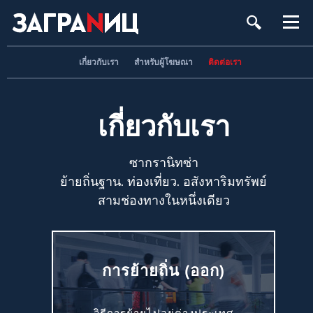
เกี่ยวกับเรา
สำหรับผู้โฆษณา
ติดต่อเรา
เกี่ยวกับเรา
ซากรานิทซ่า
ย้ายถิ่นฐาน. ท่องเที่ยว. อสังหาริมทรัพย์
สามช่องทางในหนึ่งเดียว
การย้ายถิ่น (ออก)