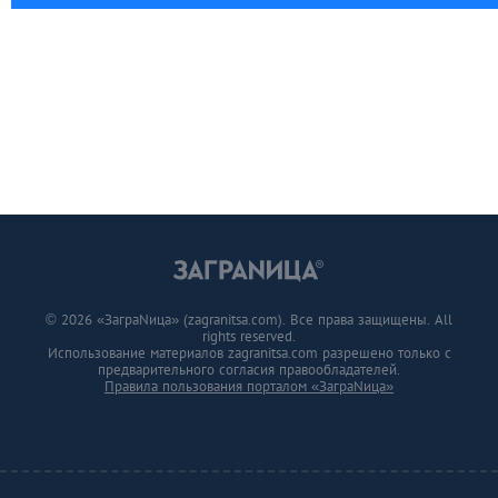
© 2026 «ЗаграNица» (zagranitsa.com). Все права защищены. All
rights reserved.
Использование материалов zagranitsa.com разрешено только с
предварительного согласия правообладателей.
Правила пользования порталом «ЗаграNица»