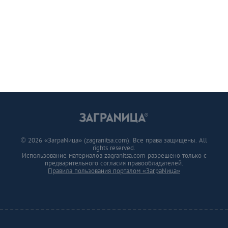
© 2026 «ЗаграNица» (zagranitsa.com). Все права защищены. All
rights reserved.
Использование материалов zagranitsa.com разрешено только с
предварительного согласия правообладателей.
Правила пользования порталом «ЗаграNица»