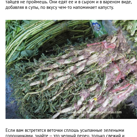
тайцев не проймешь. Они едят ее и в сыром и в вареном виде,
добавляя в супы, по вкусу чем-то напоминает капусту.
Если вам встретятся веточки сплошь усыпанные зелеными
горошинками, знайте – это черный перец, только свежий и