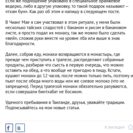
Если же подношение упаковано в специальное оранжевое
ведерко, либо в другую упаковку, то такой подарок называют –
«тхам бун». Как раз об этом я напишу в следующем посте.
В Чианг Мае я сам участвовал в этом ритуале, у меня были
несколько тайских сладостей с бананом и рисом в банановом
листе, я просто подал их монаху, так же можно было сделать
«вей», сложив руки вместе на уровне лба или выше в знак
благодарности.
Далее, собрав еду, монахи возвращаются в монастырь, где
прежде чем приступить к трапезе, распределяют собранные
продукты, разбирая что съесть в первую очередь, что можно
оставить на обед, а что вообще не пригодно в пищу. Кстати,
кушают монахи до 12 часов, после можно только пить, поэтому и
пьют после обеда много воды или же соевое молоко (что не
запрещено). Перед трапезой монахи обязательно разуваются,
если совершали бинтхабат не босиком.
Удачного пребывания в Таиланде, друзья, уважайте традиции.
Подписывайтесь на мои новые статьи.
В ЗАКЛАДКИ