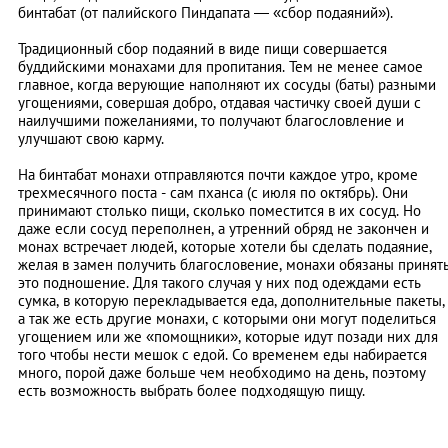
бинтабат (от палийского Пиндапата — «сбор подаяний»).
Традиционный сбор подаяний в виде пищи совершается
буддийскими монахами для пропитания. Тем не менее самое
главное, когда верующие наполняют их сосуды (баты) разными
угощениями, совершая добро, отдавая частичку своей души с
наилучшими пожеланиями, то получают благословление и
улучшают свою карму.
На бинтабат монахи отправляются почти каждое утро, кроме
трехмесячного поста - сам пханса (с июля по октябрь). Они
принимают столько пищи, сколько поместится в их сосуд. Но
даже если сосуд переполнен, а утренний обряд не закончен и
монах встречает людей, которые хотели бы сделать подаяние,
желая в замен получить благословение, монахи обязаны принят
это подношение. Для такого случая у них под одеждами есть
сумка, в которую перекладывается еда, дополнительные пакеты,
а так же есть другие монахи, с которыми они могут поделиться
угощением или же «помощники», которые идут позади них для
того чтобы нести мешок с едой. Со временем еды набирается
много, порой даже больше чем необходимо на день, поэтому
есть возможность выбрать более подходящую пищу.