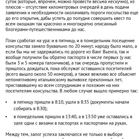
суток (которые, впрочем, можно провести весьма нескучно), из
плюсов – отсутствие километровых очередей в день подачи
заявления и необходимости околачивать пороги посольства еще
до его открытия, дабы успеть до полудня совершить квест по
всем окошкам так красочно и многократно описанный
блогерами-путешественниками до нас.
План сработал на ура: и в пятницу, и в понедельник посещение
консульства заняло буквально по 20 минут, народу было мало, а
если бы мы не задержались по дороге из Ванг Вьенга, так и
вообще получили бы обратно паспорта в числе первых (у нас
были 3 и 5 номера талончиков), а так очередь пропустили и
пришлось дождаться, пока обслужат оставшихся посетителей
(всего вышло около 50 номеров), а также вежливо все объяснят
непонятливому итальянскому выпивохе преклонных лет,
пристававшему ко всем сотрудникам и похожим на них
посетителям консульства. В любом случае вышло примерно так:
в пятницу пришли в 8:10, ушли в 8:35 (документы начали
собирать в 8:30);
в понедельник пришли в 13:40, а в 13:50 уже оставались в
зале одни с визами в паспортах и паспортами на руках.
Между тем, залог успеха заключался не только в выборе