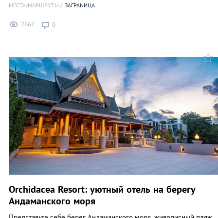
МЕСТА/МАРШРУТЫ
ЗАГРАNИЦА
2662
0
Orchidacea Resort: уютный отель на берегу
Андаманского моря
Представьте себе берег Андаманского моря, живописный пляж