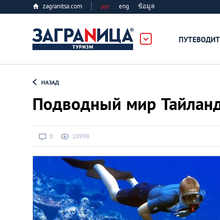
zagranitsa.com
рус
eng
ข้อมูล
ПУТЕВОДИТ
Loading...
НАЗАД
Подводный мир Тайланд
0
10998
Алматы
Астана
Афины