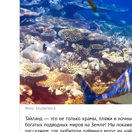
Киев
Лондон
Лос-Анджелес
Москва
Париж
Паттайя
Пхукет
Фото: Shutterstock
Санкт-Петербург
Тайланд — это не только храмы, пляжи и ночны
богатых подводных миров на Земле! Мы покаже
расскажем, где любители дайвинга могут их най