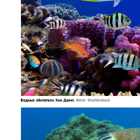
Водные обитатели Хин Даенг.
Фото: Shutterstock