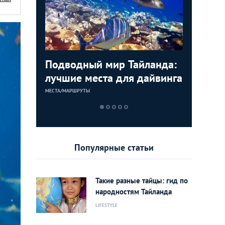
кета,
Подводный мир Тайланда:
10 самы
Не проп
«Баунти
осещению
лучшие места для дайвинга
рестора
работаю
путешес
Тайланд
Самед
МЕСТА/МАРШРУТЫ
МЕСТА/МАРШРУТ
МЕСТА/МАРШРУТ
МЕСТА/МАРШРУТ
Популярные статьи
Такие разные тайцы: гид по
народностям Тайланда
LIFESTYLE