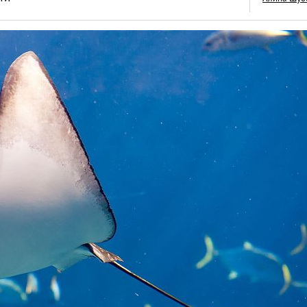
ТОП-5 храмов Пху
обязательных к п
МЕСТА/МАРШРУТЫ