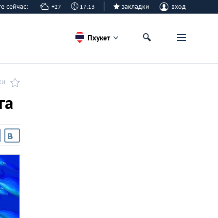
ете сейчас:
закладки
вход
+27
17:13
Пхукет
КИ
га