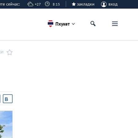
кете сейчас:
закладки
вход
+27
8:15
Пхукет
КИ