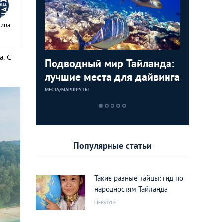
Nица
а. С
кета,
Подводный мир Тайланда:
10 самы
Не проп
«Баунти
осещению
лучшие места для дайвинга
рестора
работаю
путешес
Тайланд
Самед
МЕСТА/МАРШРУТЫ
МЕСТА/МАРШРУТ
МЕСТА/МАРШРУТ
МЕСТА/МАРШРУТ
Популярные статьи
Такие разные тайцы: гид по
народностям Тайланда
LIFESTYLE