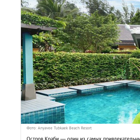
Киев
Лондон
Лос-Анджелес
Москва
Париж
Паттайя
Пхукет
Санкт-Петербург
Фото: Anyavee Tubkaek Beach Resort
Остров Краби — один из самых привлекательны