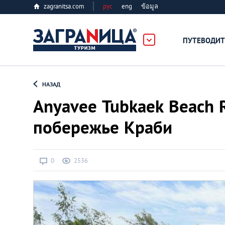
zagranitsa.com
рус
eng
ข้อมูล
ПУТЕВОДИТ
Loading...
НАЗАД
Anyavee Tubkaek Beach R
побережье Краби
Алматы
0
2536
Астана
Афины