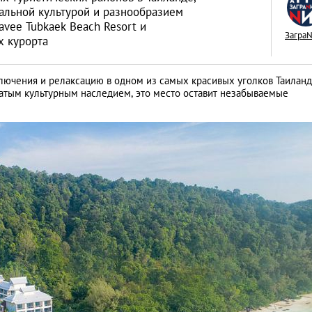
альной культурой и разнообразием
avee Tubkaek Beach Resort и
Загра
х курорта
лючения и релаксацию в одном из самых красивых уголков Таиланд
ТОП-5 храмов Пху
тым культурным наследием, это место оставит незабываемые
обязательных к п
МЕСТА/МАРШРУТЫ