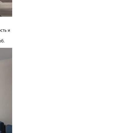
сть и
об.