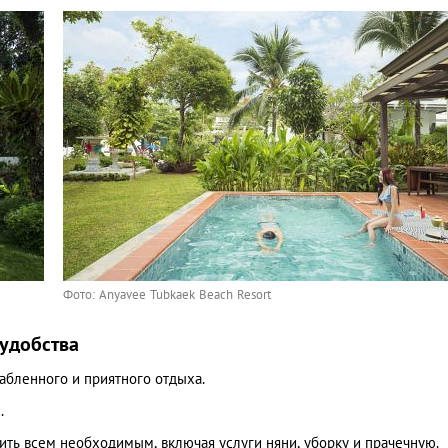
Фото: Anyavee Tubkaek Beach Resort
удобства
абленного и приятного отдыха.
.
чить всем необходимым, включая услуги няни, уборку и прачечную.