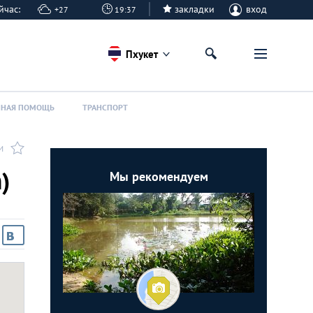
сейчас:
закладки
вход
+27
19:37
Пхукет
ННАЯ ПОМОЩЬ
ТРАНСПОРТ
И
)
Мы рекомендуем