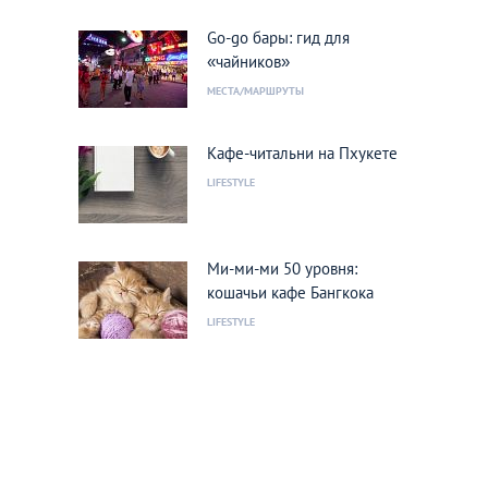
Go-go бары: гид для
«чайников»
МЕСТА/МАРШРУТЫ
Кафе-читальни на Пхукете
LIFESTYLE
Ми-ми-ми 50 уровня:
кошачьи кафе Бангкока
LIFESTYLE