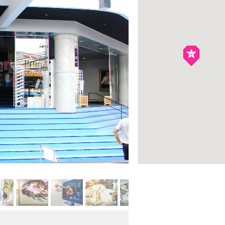
Аквапарк «Сплэш 
(Splash Jungle)
АКВАПАРКИ
Фото: Cергей Мазуркевич