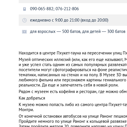
090-065-882; 076-212-806
Санкт-Петербург
ежедневно с 9:00 до 21:00 (вход до 20:00)
для взрослых — 500 батов, для детей — 300 батов
Находится в центре Пхукет-тауна на пересечении улиц П
Музей оптических иллюзий (или, как его еще называют, М
и уже успел стать одним из самых популярных развлекат
посетители могут сфотографироваться на фоне реалисти
тематики, написанных на стенах и на полу. В Музее 3D в
любимого фильма или персонажем картины гениального 
реальности. Да еще и запечатлеть себя в новой роли.
Рядом с музеем есть кофейня и ресторан, где можно обм
Как добраться
К музею можно попасть либо из самого центра Пхукет-та
Монтри.
От конечной остановки автобусов на улице Ранонг пешко
Пройдите немного по улице Ранонг к кольцевой развязке 
Затем пройдите метров 20, поверните направо на улицу П