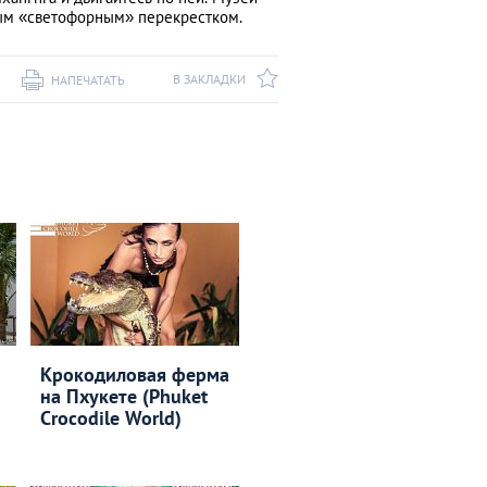
рым «светофорным» перекрестком.
В ЗАКЛАДКИ
НАПЕЧАТАТЬ
Крокодиловая ферма
на Пхукете (Phuket
Crocodile World)