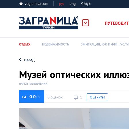
zagranitsa.com
рус
eng
ข้อมูล
ПУТЕВОДИТ
ОТДЫХ
НЕДВИЖИМОСТЬ
ЭМИГРАЦИЯ, ЮР. И ФИН. УСЛУ
НАЗАД
Loading...
Музей оптических иллюз
ПАРКИ РАЗВЛЕЧЕНИЙ
0.0
0 оценок
1
Оценить!
Алматы