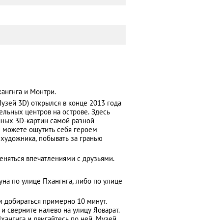
хангнга и Монтри.
узей 3D) открылся в конце 2013 года
ельных центров на острове. Здесь
чных 3D-картин самой разной
ы можете ощутить себя героем
художника, побывать за гранью
еняться впечатлениями с друзьями.
уна по улице Пхангнга, либо по улице
м добираться примерно 10 минут.
и сверните налево на улицу Яоварат.
хангнга и двигайтесь по ней. Музей