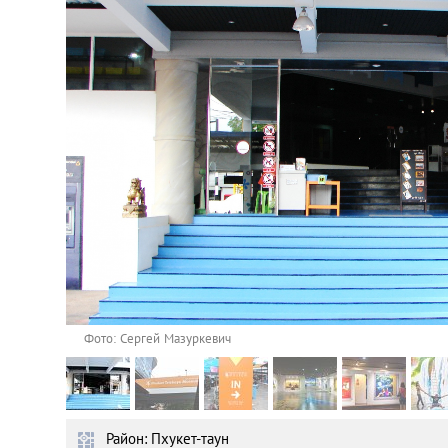
Астана
Афины
Киев
Лондон
Лос-Анджелес
Москва
Париж
Фото: Cергей Мазуркевич
Паттайя
Район: Пхукет-таун
Пхукет