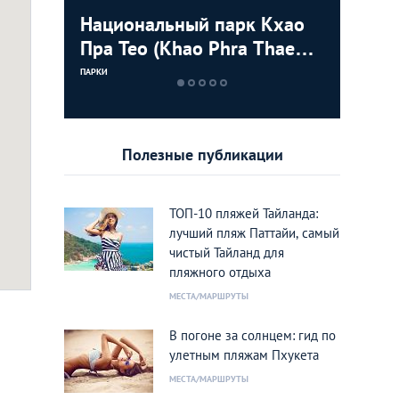
Джангл»
Национальный парк Кхао
Парк Ко
Зоопарк
«Русски
Пра Тео (Khao Phra Thaeo
Rama IX 
STASH
ЗООПАРКИ
National Park)
ПАРКИ
ПАРКИ
КИНОТЕАТРЫ
Полезные публикации
ТОП-10 пляжей Тайланда:
лучший пляж Паттайи, самый
чистый Тайланд для
пляжного отдыха
МЕСТА/МАРШРУТЫ
В погоне за солнцем: гид по
улетным пляжам Пхукета
МЕСТА/МАРШРУТЫ