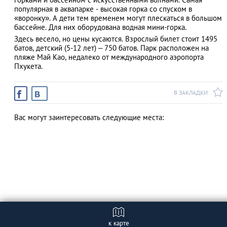
популярная в аквапарке - высокая горка со спуском в
«воронку». А дети тем временем могут плескаться в большом
бассейне. Для них оборудована водная мини-горка.
Здесь весело, но цены кусаются. Взрослый билет стоит 1495
АЗАД
батов, детский (5-12 лет) – 750 батов. Парк расположен на
пляже Май Као, недалеко от
международного аэропорта
Пхукета.
В ЗАКЛАДКИ
Вас могут заинтересовать следующие места:
к карте