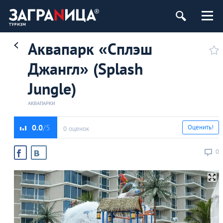
Аквапарк «Сплэш
Джангл» (Splash
Jungle)
АКВАПАРКИ
0.0
Оценить!
0 оценок
0