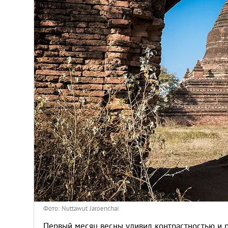
Киев
Лондон
Лос-Анджелес
Москва
Париж
Паттайя
Пхукет
Санкт-Петербург
Фото: Nuttawut Jaroenchai
Первый месяц весны удивил контрастностью и р