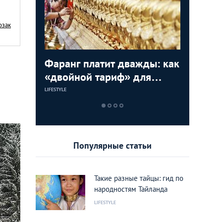
озак
,
Фаранг платит дважды: как
10 прич
Азия Ст
вам
«двойной тариф» для
нравитс
фотогра
иностранцев вредит
известн
LIFESTYLE
LIFESTYLE
LIFESTYLE
имиджу Тайланда
совреме
Популярные статьи
Такие разные тайцы: гид по
народностям Тайланда
LIFESTYLE