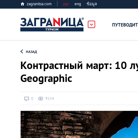
zagranitsa.com
рус
eng
ข้อมูล
ПУТЕВОДИТ
Loading...
НАЗАД
Контрастный март: 10 л
Geographic
Алматы
0
9154
Астана
Афины