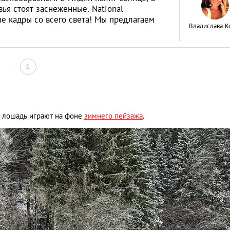
вья стоят заснеженные. National
е кадры со всего света! Мы предлагаем
Владислава К
5 лучших фильмов
1
которые откроют 
Тайланд
LIFESTYLE
 и лошадь играют на фоне
зимнего пейзажа
.