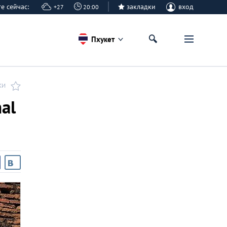
ете сейчас:
закладки
вход
+27
20:00
Пхукет
КИ
al