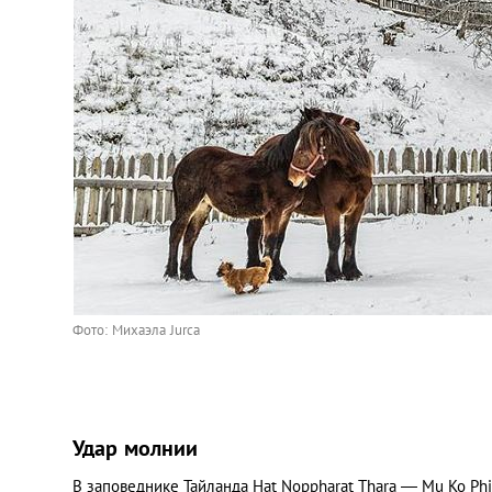
Фото: Михаэла Jurca
Удар молнии
В заповеднике Тайланда Hat Noppharat Thara — Mu Ko Ph