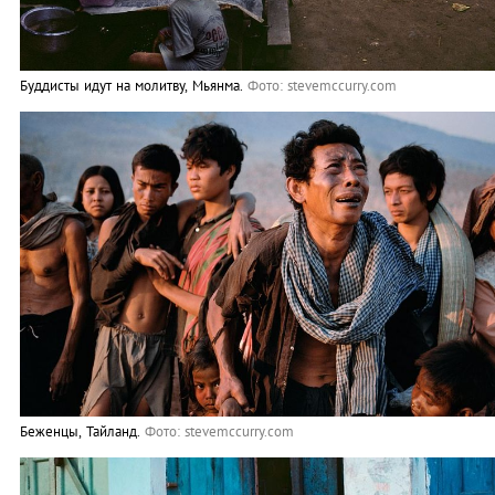
Буддисты идут на молитву, Мьянма.
Фото: stevemccurry.com
Беженцы, Тайланд.
Фото: stevemccurry.com