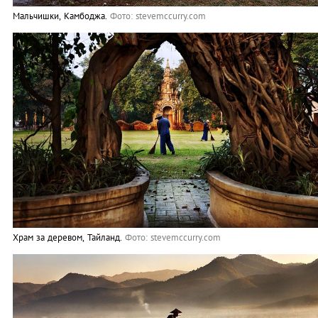
Мальчишки, Камбоджа.
Фото: stevemccurry.com
Храм за деревом, Тайланд.
Фото: stevemccurry.com