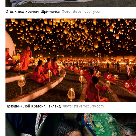
Отдых под храмом, Шри-ланка.
Фото: stevemccurry.com
Праздник Лой Кратонг, Тайланд.
Фото: stevemccurry.com