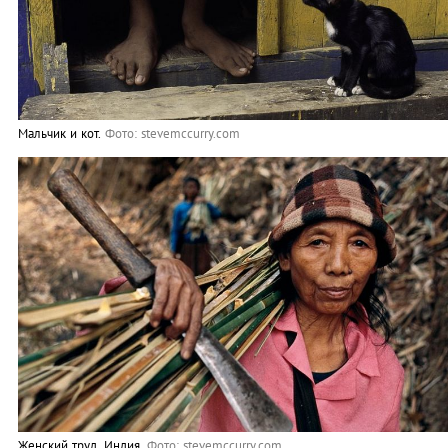
Мальчик и кот.
Фото: stevemccurry.com
Женский труд, Индия.
Фото: stevemccurry.com