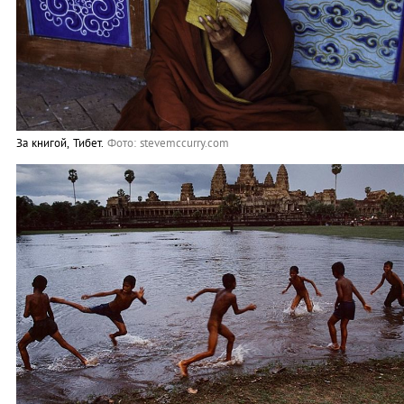
За книгой, Тибет.
Фото: stevemccurry.com