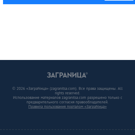
© 2026 «ЗаграNица» (zagranitsa.com). Все права защищены. All
rights reserved.
Использование материалов zagranitsa.com разрешено только с
предварительного согласия правообладателей.
Правила пользования порталом «ЗаграNица»