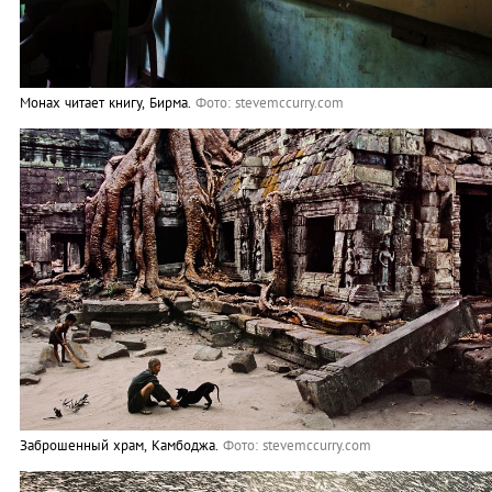
Монах читает книгу, Бирма.
Фото: stevemccurry.com
Заброшенный храм, Камбоджа.
Фото: stevemccurry.com