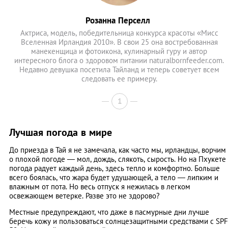
Розанна Перселл
Актриса, модель, победительница конкурса красоты «Мисс
Вселенная Ирландия 2010». В свои 25 она востребованная
манекенщица и фотоикона, кулинарный гуру и автор
интересного блога о здоровом питании naturalbornfeeder.com.
Недавно девушка посетила Тайланд и теперь советует всем
следовать ее примеру.
1
Лучшая погода в мире
До приезда в Тай я не замечала, как часто мы, ирландцы, ворчим
о плохой погоде — мол, дождь, слякоть, сырость. Но на Пхукете
погода радует каждый день, здесь тепло и комфортно. Больше
всего боялась, что жара будет удушающей, а тело — липким и
влажным от пота. Но весь отпуск я нежилась в легком
освежающем ветерке. Разве это не здорово?
Местные предупреждают, что даже в пасмурные дни лучше
беречь кожу и пользоваться солнцезащитными средствами с SPF