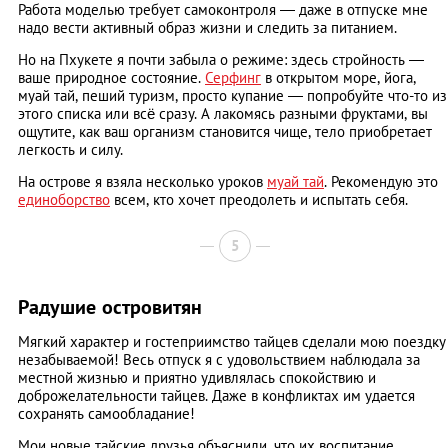
Работа моделью требует самоконтроля — даже в отпуске мне
надо вести активный образ жизни и следить за питанием.
Но на Пхукете я почти забыла о режиме: здесь стройность —
ваше природное состояние.
Серфинг
в открытом море, йога,
муай тай, пеший туризм, просто купание — попробуйте что-то из
этого списка или всё сразу. А лакомясь разными фруктами, вы
ощутите, как ваш организм становится чище, тело приобретает
легкость и силу.
На острове я взяла несколько уроков
муай тай
. Рекомендую это
единоборство
всем, кто хочет преодолеть и испытать себя.
5
Радушие островитян
Мягкий характер и гостеприимство тайцев сделали мою поездку
незабываемой! Весь отпуск я с удовольствием наблюдала за
местной жизнью и приятно удивлялась спокойствию и
доброжелательности тайцев. Даже в конфликтах им удается
сохранять самообладание!
Мои новые тайские друзья объяснили, что их воспитание