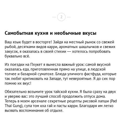
2
Самобытная кухня и необычные вкусы
Ваш язык будет в восторге! Зайдя на местный рынок со свежей
рыбой, десятками видов карри, ароматных шашлычков и свежих
закусок, я оказалась в своей стихии — хотелось попробовать
буквально всё.
Из поездки на Пхукет я вынесла важный урок: самой вкусной
оказалась еда, приготовленная прямо на улице, в людской
толчее и базарной суматохе. Блюда уличного фастфуда, которые
так любят критиковать на Западе, тут невероятные. Я до сих пор
помню их вкус!
Обязательно возьмите урок тайской кухни. Я была сразу на двух
и уверяю вас: это лучший способ продолжить отпуск дома.
Теперь в моем арсенале секретные рецепты рисовой лапши (Pad
Thai Gung), супа том кха гай и пасты карри. Благодаря им легко
вызвать воспоминания об отдыхе.