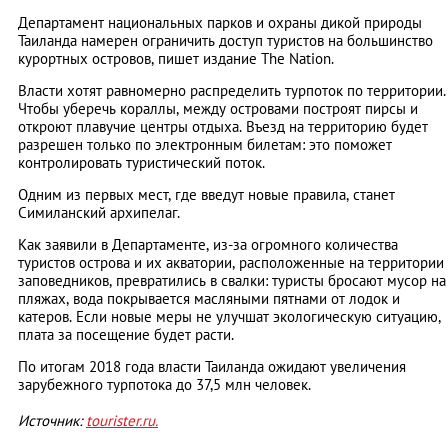
Департамент национальных парков и охраны дикой природы
Таиланда намерен ограничить доступ туристов на большинство
курортных островов, пишет издание The Nation.
Власти хотят равномерно распределить турпоток по территории.
Чтобы уберечь кораллы, между островами построят пирсы и
откроют плавучие центры отдыха. Въезд на территорию будет
разрешен только по электронным билетам: это поможет
контролировать туристический поток.
Одним из первых мест, где введут новые правила, станет
Симиланский архипелаг.
Как заявили в Департаменте, из-за огромного количества
туристов острова и их акватории, расположенные на территории
заповедников, превратились в свалки: туристы бросают мусор на
пляжах, вода покрывается масляными пятнами от лодок и
катеров. Если новые меры не улучшат экологическую ситуацию,
плата за посещение будет расти.
По итогам 2018 года власти Таиланда ожидают увеличения
зарубежного турпотока до 37,5 млн человек.
Источник:
tourister.ru.