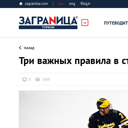
zagranitsa.com
рус
eng
ข้อมูล
ПУТЕВОДИТ
Loading...
НАЗАД
Три важных правила в с
0
1600
Алматы
Астана
Афины