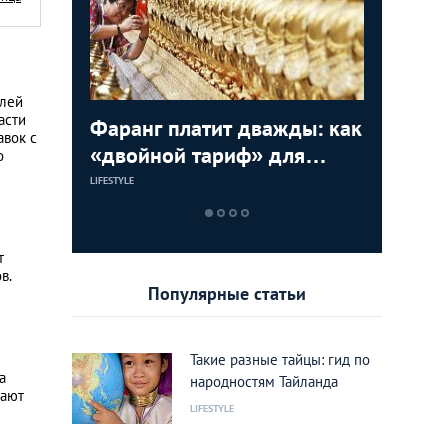
елей
асти
,
Фаранг платит дважды: как
10 прич
Азия Ст
авок с
вам
«двойной тариф» для
нравитс
фотогра
о
иностранцев вредит
известн
LIFESTYLE
LIFESTYLE
LIFESTYLE
имиджу Тайланда
совреме
т
в.
Популярные статьи
Такие разные тайцы: гид по
а
народностям Тайланда
дают
LIFESTYLE