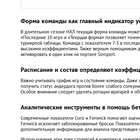
Форма команды как главный индикатор у
В длительном сезоне НХЛ текущая форма команды может
«Последние 10 игр» и «Текущая форма» позволяет точнее
турнирной таблицы. Команда с показателем 7-3 в послед
высокими коэффициентами. Также верным помощникам д
активировать в один клик на портале Sovsport.
Расписание и состав определяют коэффи
Важно учитывать график игр и состояние команды. Даже 
получить статус андердога против более слабого соперн
Особое внимание следует уделять ротации вратарей и об
Аналитические инструменты в помощь бе
Современные показатели Corsi и Fenwick помогают оценить
Fenwick исключает заблокированные броски. Показатели
дополнительную информацию для анализа предстоящих 
Использование этих трех стратегий в комплексе значите