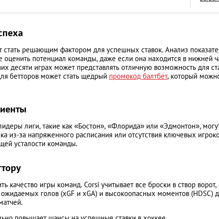
спеха
 стать решающим фактором для успешных ставок. Анализ показат
 оценить потенциал команды, даже если она находится в нижней ч
5 лучших фильмов
них десяти играх может представлять отличную возможность для ст
которые откроют 
ля бетторов может стать щедрый
промокод балтбет
, который можн
Тайланд
LIFESTYLE
циенты
лидеры лиги, такие как «Бостон», «Флорида» или «Эдмонтон», могу
ика из-за напряженного расписания или отсутствия ключевых игроко
щей усталости команды.
ттору
 качество игры команд. Corsi учитывает все броски в створ ворот, 
 ожидаемых голов (xGF и xGA) и высокоопасных моментов (HDSC) 
матчей.
льно повышает шансы на успешные ставки в хоккее.