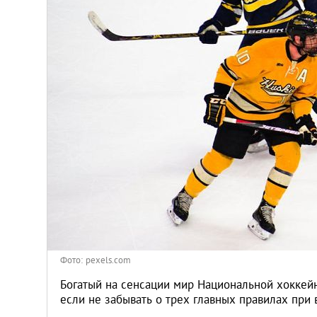
Киев
Лондон
Лос-Анджелес
Москва
Париж
Паттайя
Пхукет
Фото: pexels.com
Санкт-Петербург
Богатый на сенсации мир Национальной хоккейн
если не забывать о трех главных правилах при 