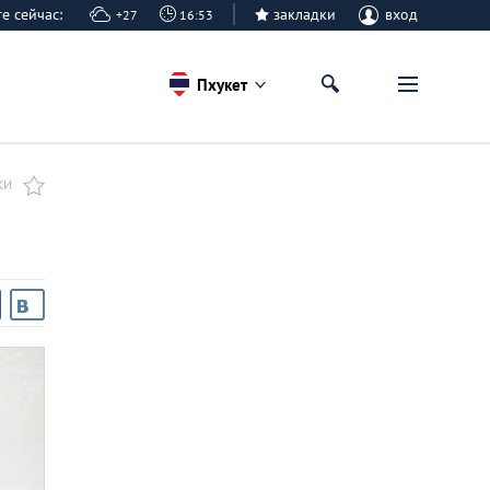
ете сейчас:
закладки
вход
+27
16:53
Пхукет
КИ