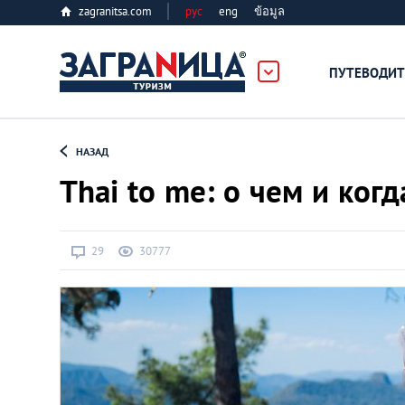
zagranitsa.com
рус
eng
ข้อมูล
ПУТЕВОДИТ
Loading...
НАЗАД
Thai to me: о чем и ког
29
30777
Алматы
Астана
Афины