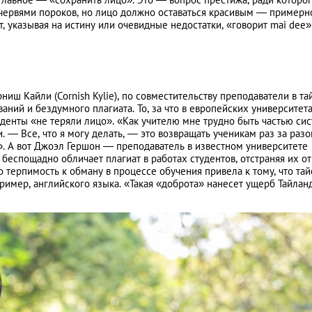
 червями пороков, но лицо должно оставаться красивым ― примерн
т, указывая на истину или очевидные недостатки, «говорит mai dee»
ниш Кайли (Cornish Kylie), по совместительству преподаватели в та
аний и бездумного плагиата. То, за что в европейских университет
уденты «не теряли лицо». «Как учителю мне трудно быть частью си
 ― Все, что я могу делать, ― это возвращать ученикам раз за разо
и». А вот Джоэл Гершон ― преподаватель в известном университете
беспощадно обличает плагиат в работах студентов, отстраняя их от
о терпимость к обману в процессе обучения привела к тому, что та
имер, английского языка. «Такая «доброта» нанесет ущерб Тайланд