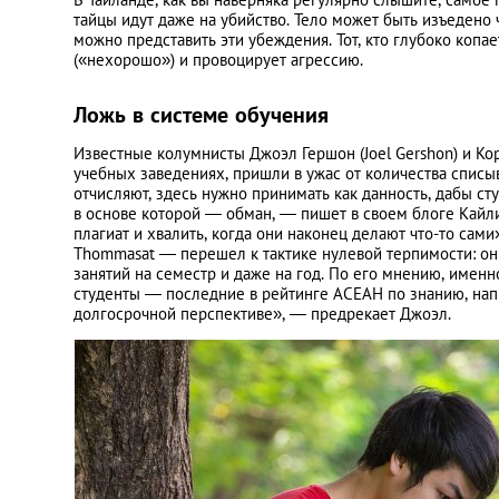
тайцы идут даже на убийство. Тело может быть изъедено
можно представить эти убеждения. Тот, кто глубоко копае
(«нехорошо») и провоцирует агрессию.
Ложь в системе обучения
Известные колумнисты Джоэл Гершон (Joel Gershon) и Кор
учебных заведениях, пришли в ужас от количества списыв
отчисляют, здесь нужно принимать как данность, дабы ст
в основе которой ― обман, ― пишет в своем блоге Кайли.
плагиат и хвалить, когда они наконец делают что-то сам
Thommasat ― перешел к тактике нулевой терпимости: он 
занятий на семестр и даже на год. По его мнению, именн
студенты ― последние в рейтинге АСЕАН по знанию, напр
долгосрочной перспективе», ― предрекает Джоэл.