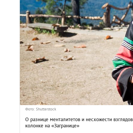
Киев
Лондон
Лос-Анджелес
Москва
Париж
Паттайя
Пхукет
Фото: Shutterstock
Санкт-Петербург
О разнице менталитетов и несхожести взглядо
колонке на «Загранице»