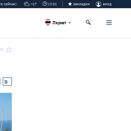
ете сейчас:
закладки
вход
+27
13:01
Пхукет
КИ