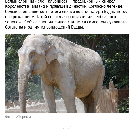
Белый слон (или слон-альбинос) ― традиционный символ
Королевства Тайланд и правящей династии. Согласно легенде,
белый слон с цветком лотоса явился во сне матери Будды перед
его рождением. Такой сон означал появление необычного
человека. Сейчас слон-альбинос считается символом духовного
богатства и одним из воплощений Будды.
Фото: Wikipedia