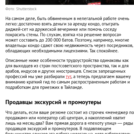
Фото: Shutterstock
На самом деле, быть обвиненным в нелегальной работе очень
легко: достаточно взять деньги за аренду кондо, отыграть
диджей-сет на дружеской вечеринке или помочь соседу
покрасить стены. По слухам, взятка «за решение вопроса»
может составить до 200 000 батов. Поэтому, например, многие
владельцы кондо сдают свою недвижимость через посредников,
обладающих необходимыми лицензиями. Так спокойнее.
Описанные ниже особенности трудоустройства одинаковы как
для выходцев из стран постсоветского пространства, так и для
арабов, индусов и других иностранцев. Список запрещенных
профессий мы уже разбирали
тут
, а теперь предлагаем вашему
вниманию краткий гид по самым распространенным работам и
подработкам для приезжих в Тайланде.
Продавцы экскурсий и промоутеры
Что делать, если ваше резюме состоит из строчек «менеджер по
продажам» или «оператор call-центра», а накоплений хватит
лишь на месяц-два? Вам прямая дорога в «пехоту улиц» — ряды
продавцов экскурсий и промоутеров. В подавляющем
большинстве случаев эта работа нелегальна, хотя работодатель