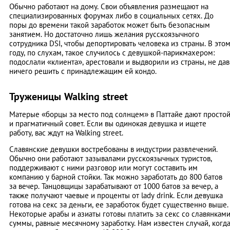
Обычно работают на дому. Свои объявления размещают на
специализированных форумах либо в социальных сетях. До
поры до времени такой заработок может быть безопасным
занятием. Но достаточно лишь желания русскоязычного
сотрудника DSI, чтобы депортировать человека из страны. В это
году, по слухам, такое случилось с девушкой-парикмахером:
подослали «клиента», арестовали и выдворили из страны, не дав
ничего решить с принадлежащим ей кондо.
Труженицы Walking street
Матерые «борцы за место под солнцем» в Паттайе дают просто
и прагматичный совет. Если вы одинокая девушка и ищете
работу, вас ждут на Walking street.
Славянские девушки востребованы в индустрии развлечений.
Обычно они работают зазывалами русскоязычных туристов,
поддерживают с ними разговор или могут составить им
компанию у барной стойки. Так можно заработать до 800 батов
за вечер. Танцовщицы зарабатывают от 1000 батов за вечер, а
также получают чаевые и проценты от lady drink. Если девушка
готова на секс за деньги, ее заработок будет существенно выше.
Некоторые арабы и азиаты готовы платить за секс со славянкам
суммы, равные месячному заработку. Нам известен случай, когд