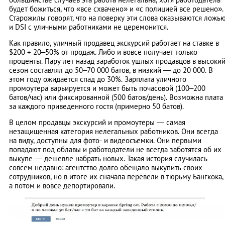
будет божиться, что «все схвачено» и «с полицией все решено».
Старожилы говорят, что на поверку эти слова оказываются ложь
и DSI с уличными работниками не церемонится.
Как правило, уличный продавец экскурсий работает на ставке в
$200 + 20–50% от продаж. Либо и вовсе получает только
проценты. Пару лет назад заработок ушлых продавцов в высоки
сезон составлял до 50–70 000 батов, в низкий — до 20 000. В
этом году ожидается спад до 30%. Зарплата уличного
промоутера варьируется и может быть почасовой (100–200
батов/час) или фиксированной (500 батов/день). Возможна плата
за каждого приведенного гостя (примерно 50 батов).
В целом продавцы экскурсий и промоутеры — самая
незащищенная категория нелегальных работников. Они всегда
на виду, доступны для фото- и видеосъемки. Они первыми
попадают под облавы и работодатели не всегда заботятся об их
выкупе — дешевле набрать новых. Такая история случилась
совсем недавно: агентство долго обещало выкупить своих
сотрудников, но в итоге их сначала перевели в тюрьму Бангкока,
а потом и вовсе депортировали.