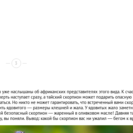
3
 уже наслышаны об африканских представителях этого вида. К счас
мерть наступает сразу, а тайский скорпион может подарить опасную
аться. Но никто не может гарантировать, что встреченный вами ско
ить ядовитого — размеры клешней и жала. У ядовитых жало заметн
ый безопасный скорпион — жаренный в оливковом масле! Давняя т
Ну, вы поняли. Вывод: какой бы скорпион вас ни ужалил — бегом к вр