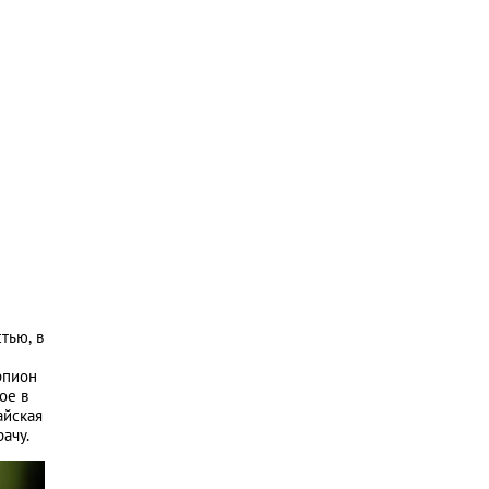
тью, в
рпион
ое в
айская
ачу.