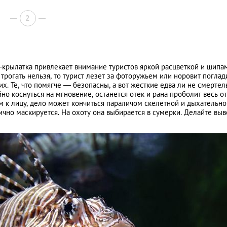
2
-крылатка привлекает внимание туристов яркой расцветкой и шипа
 трогать нельзя, то турист лезет за фоторужьем или норовит поглад
х. Те, что помягче — безопасны, а вот жесткие едва ли не смерте
йно коснуться на мгновение, останется отек и рана проболит весь от
ом к лицу, дело может кончиться параличом скелетной и дыхательно
ично маскируется. На охоту она выбирается в сумерки. Делайте вы