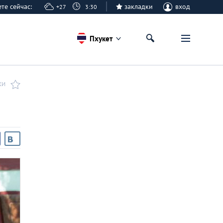
кете сейчас:
закладки
вход
+27
3:30
Пхукет
КИ