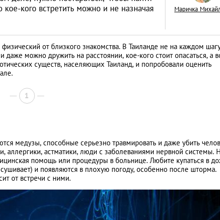
кое-кого встретить можно и не назначая
Маричка Михай
физический от близкого знакомства. В Таиланде не на каждом шаг
 даже можно дружить на расстоянии, кое-кого стоит опасаться, а в
5 лучших фильмов
отических существ, населяющих Таиланд, и попробовали оценить
але.
которые откроют 
Тайланд
LIFESTYLE
1
чаются медузы, способные серьезно травмировать и даже убить челов
, аллергики, астматики, люди с заболеваниями нервной системы. 
ицинская помощь или процедуры в больнице. Любите купаться в д
ысушивает) и появляются в плохую погоду, особенно после шторма.
т от встречи с ними.