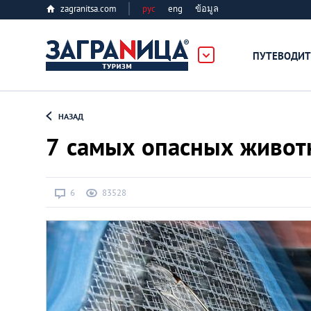
zagranitsa.com
рус
eng
ข้อมูล
ПУТЕВОДИТ
Loading...
НАЗАД
7 самых опасных живот
6
83528
Алматы
Астана
Афины