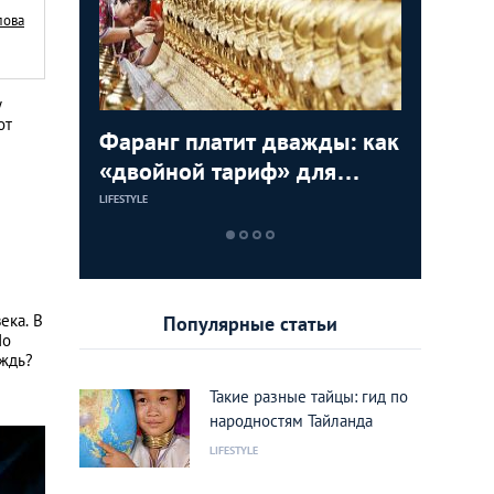
лова
у
от
,
Фаранг платит дважды: как
10 прич
Азия Ст
вам
«двойной тариф» для
нравитс
фотогра
иностранцев вредит
известн
LIFESTYLE
LIFESTYLE
LIFESTYLE
имиджу Тайланда
совреме
ека. В
Популярные статьи
Но
ождь?
Такие разные тайцы: гид по
народностям Тайланда
LIFESTYLE