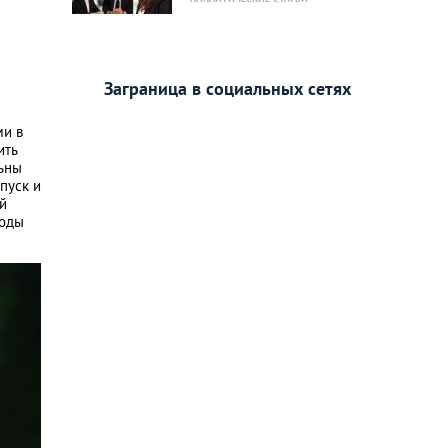
Заграница в социальных сетях
ми в
ить
льны
пуск и
й
воды