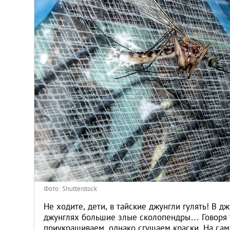
Киев
Лондон
Лос-Анджелес
Москва
Париж
Паттайя
Пхукет
Фото: Shutterstock
Санкт-Петербург
Не ходите, дети, в тайские джунгли гулять! В д
джунглях большие злые сколопендры… Говоря т
приукрашиваем, однако сгущаем краски. На сам