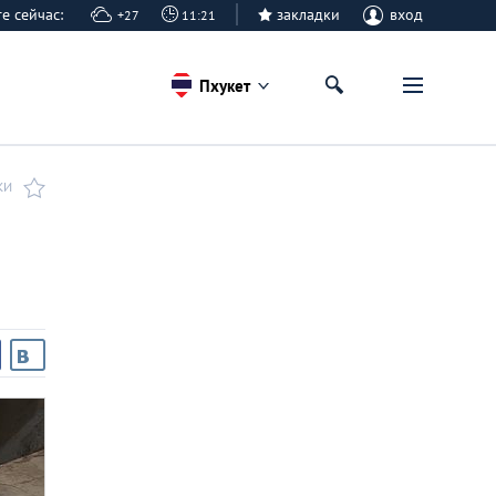
ете сейчас:
закладки
вход
+27
11:21
Пхукет
КИ