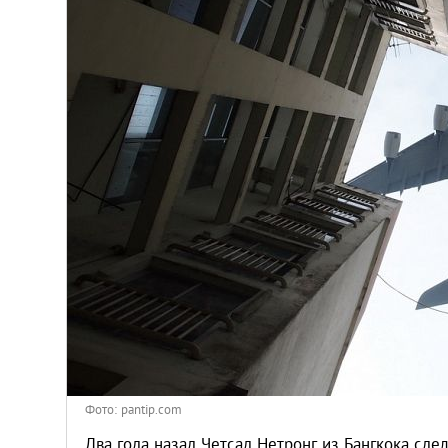
Киев
Лондон
Лос-Анджелес
Москва
Париж
Паттайя
Пхукет
Санкт-Петербург
Фото: pantip.com
Два года назад Четсад Нетронг из Бангкока сде