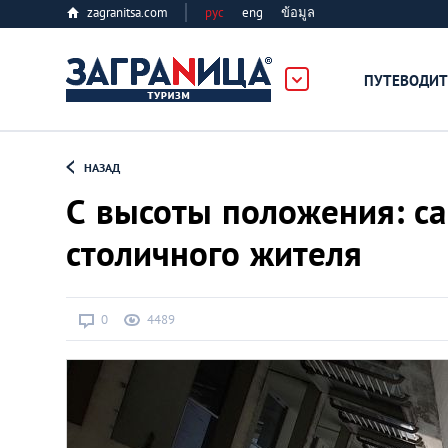
zagranitsa.com
рус
eng
ข้อมูล
ПУТЕВОДИТ
Loading...
НАЗАД
С высоты положения: са
столичного жителя
Алматы
0
4489
Астана
Афины