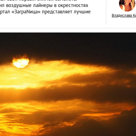
ил воздушные лайнеры в окрестностях
ортал «ЗаграNица» представляет лучшие
Владислава К
5 лучших фильмов
которые откроют 
Тайланд
LIFESTYLE