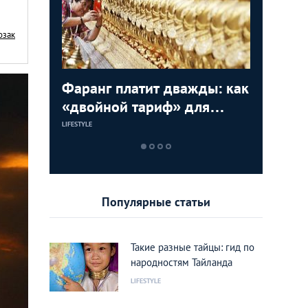
озак
,
Фаранг платит дважды: как
10 прич
Азия Ст
вам
«двойной тариф» для
нравитс
фотогра
иностранцев вредит
известн
LIFESTYLE
LIFESTYLE
LIFESTYLE
имиджу Тайланда
совреме
Популярные статьи
Такие разные тайцы: гид по
народностям Тайланда
LIFESTYLE