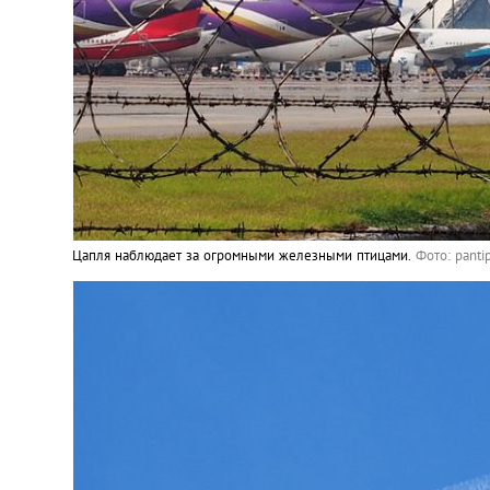
Цапля наблюдает за огромными железными птицами.
Фото: panti