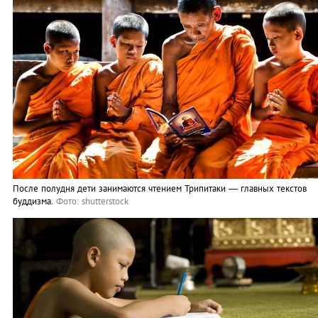
После полудня дети занимаются чтением Трипитаки — главных текстов
буддизма.
Фото: shutterstock