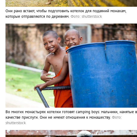
Они рано встают, чтобы подготовить котелок для подаяний монахам,
которые отправляются по деревням.
Фото: shutterstock
Во многих монастырях котелки готовят camping boys: мальчики, нанятые в
качестве прислуги. Они не имеют отношения к монашеству.
Фото:
shutterstock