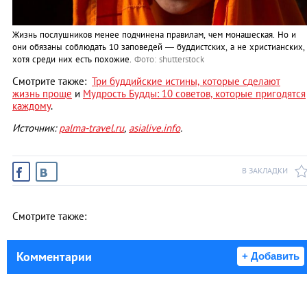
Жизнь послушников менее подчинена правилам, чем монашеская. Но и
они обязаны соблюдать 10 заповедей — буддистских, а не христианских,
хотя среди них есть похожие.
Фото: shutterstock
Смотрите также:
Три буддийские истины, которые сделают
жизнь проще
и
Мудрость Будды: 10 советов, которые пригодятся
каждому
.
Источник:
palma-travel.ru
,
asialive.info
.
В ЗАКЛАДКИ
Смотрите также:
Комментарии
+ Добавить