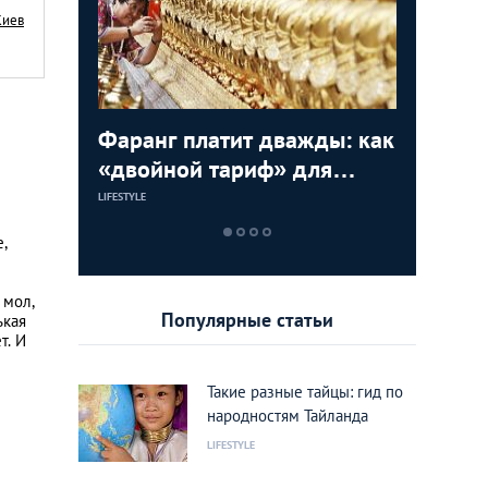
Киев
,
Фаранг платит дважды: как
10 прич
Азия Ст
вам
«двойной тариф» для
нравитс
фотогра
иностранцев вредит
известн
LIFESTYLE
LIFESTYLE
LIFESTYLE
имиджу Тайланда
совреме
,
 мол,
Популярные статьи
ькая
т. И
Такие разные тайцы: гид по
народностям Тайланда
LIFESTYLE