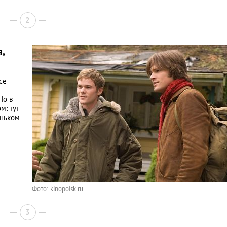
2
,
се
Но в
м: тут
еньком
Фото: kinopoisk.ru
3