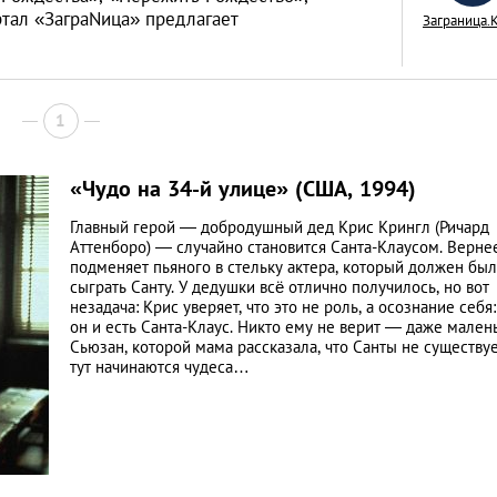
ртал «ЗаграNица» предлагает
Заграница.
1
5 лучших фильмов
которые откроют 
«Чудо на 34-й улице» (США, 1994)
Тайланд
LIFESTYLE
Главный герой — добродушный дед Крис Крингл (Ричард
Аттенборо) — случайно становится Санта-Клаусом. Вернее
подменяет пьяного в стельку актера, который должен был
сыграть Санту. У дедушки всё отлично получилось, но вот
незадача: Крис уверяет, что это не роль, а осознание себя:
он и есть Санта-Клаус. Никто ему не верит — даже мален
Сьюзан, которой мама рассказала, что Санты не существуе
тут начинаются чудеса…