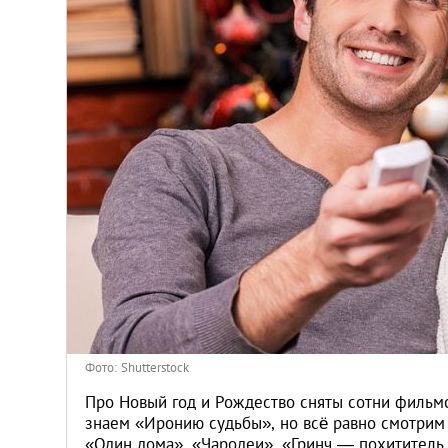
Киев
Лондон
Лос-Анджелес
Москва
Париж
Паттайя
Пхукет
Фото: Shutterstock
Санкт-Петербург
Про Новый год и Рождество сняты сотни фильм
знаем «Иронию судьбы», но всё равно смотрим 
«Один дома», «Чародеи», «Гринч — похититель