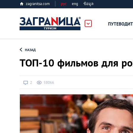
zagranitsa.com
рус
eng
ข้อมูล
ПУТЕВОДИТ
Loading...
НАЗАД
ТОП-10 фильмов для ро
2
58066
Алматы
Астана
Афины