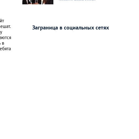
йт
пешат.
Заграница в социальных сетях
у
аются
 в
ебята