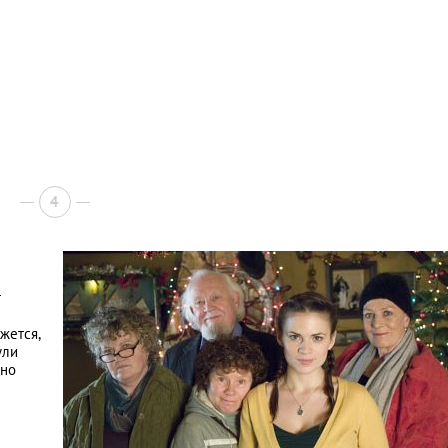
4
т
жется,
ули
ьно