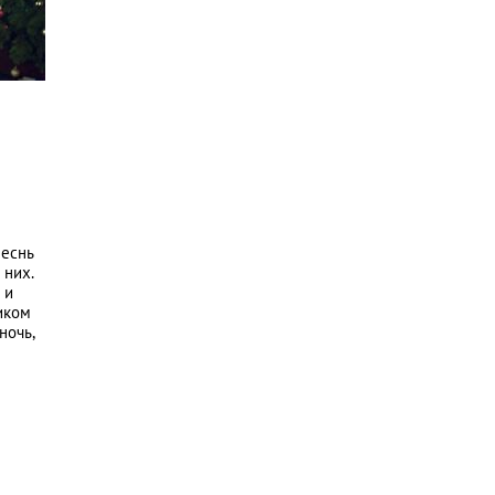
песнь
 них.
 и
иком
ночь,