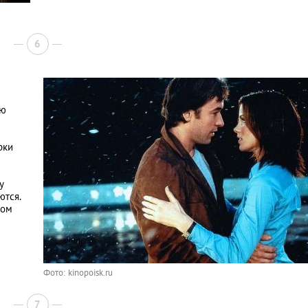
6
ую
рки
у
ются.
ном
Фото: kinopoisk.ru
7