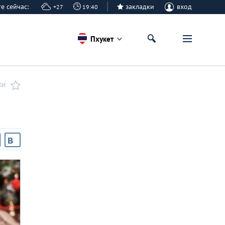
ете сейчас:
закладки
вход
+27
19:40
Пхукет
КИ