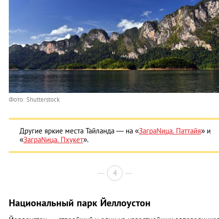
Фото: Shutterstock
Другие яркие места Тайланда — на «
ЗаграNица. Паттайя
» и
«
ЗаграNица. Пхукет
».
4
Национальный парк Йеллоустон