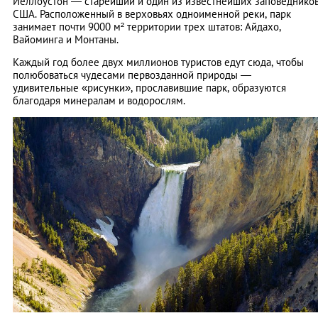
Йеллоустон — старейший и один из известнейших заповеднико
США. Расположенный в верховьях одноименной реки, парк
занимает почти 9000 м² территории трех штатов: Айдахо,
Вайоминга и Монтаны.
Каждый год более двух миллионов туристов едут сюда, чтобы
полюбоваться чудесами первозданной природы —
удивительные «рисунки», прославившие парк, образуются
благодаря минералам и водорослям.