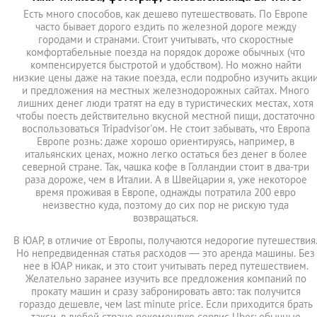
Есть много способов, как дешево путешествовать. По Европе
часто бывает дорого ездить по железной дороге между
городами и странами. Стоит учитывать, что скоростные
комфортабельные поезда на порядок дороже обычных (что
компенсируется быстротой и удобством). Но можно найти
низкие цены даже на такие поезда, если подробно изучить акци
и предложения на местных железнодорожных сайтах. Много
лишних денег люди тратят на еду в туристических местах, хотя
чтобы поесть действительно вкусной местной пищи, достаточно
воспользоваться Tripadvisor'ом. Не стоит забывать, что Европа
Европе рознь: даже хорошо ориентируясь, например, в
итальянских ценах, можно легко остаться без денег в более
северной стране. Так, чашка кофе в Голландии стоит в два-три
раза дороже, чем в Италии. А в Швейцарии я, уже некоторое
время проживая в Европе, однажды потратила 200 евро
неизвестно куда, поэтому до сих пор не рискую туда
возвращаться.
В ЮАР, в отличие от Европы, получаются недорогие путешествия
Но непредвиденная статья расходов — это аренда машины. Без
нее в ЮАР никак, и это стоит учитывать перед путешествием.
Желательно заранее изучить все предложения компаний по
прокату машин и сразу забронировать авто: так получится
гораздо дешевле, чем last minute price. Если приходится брать
такси, в любой стране рекомендую сервис Uber: обычные