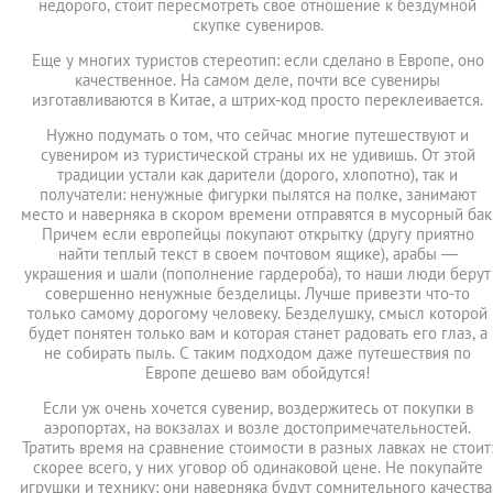
недорого, стоит пересмотреть свое отношение к бездумной
скупке сувениров.
Еще у многих туристов стереотип: если сделано в Европе, оно
качественное. На самом деле, почти все сувениры
изготавливаются в Китае, а штрих-код просто переклеивается.
Нужно подумать о том, что сейчас многие путешествуют и
сувениром из туристической страны их не удивишь. От этой
традиции устали как дарители (дорого, хлопотно), так и
получатели: ненужные фигурки пылятся на полке, занимают
место и наверняка в скором времени отправятся в мусорный бак
Причем если европейцы покупают открытку (другу приятно
найти теплый текст в своем почтовом ящике), арабы —
украшения и шали (пополнение гардероба), то наши люди берут
совершенно ненужные безделицы. Лучше привезти что-то
только самому дорогому человеку. Безделушку, смысл которой
будет понятен только вам и которая станет радовать его глаз, а
не собирать пыль. С таким подходом даже путешествия по
Европе дешево вам обойдутся!
Если уж очень хочется сувенир, воздержитесь от покупки в
аэропортах, на вокзалах и возле достопримечательностей.
Тратить время на сравнение стоимости в разных лавках не стоит
скорее всего, у них уговор об одинаковой цене. Не покупайте
игрушки и технику: они наверняка будут сомнительного качества