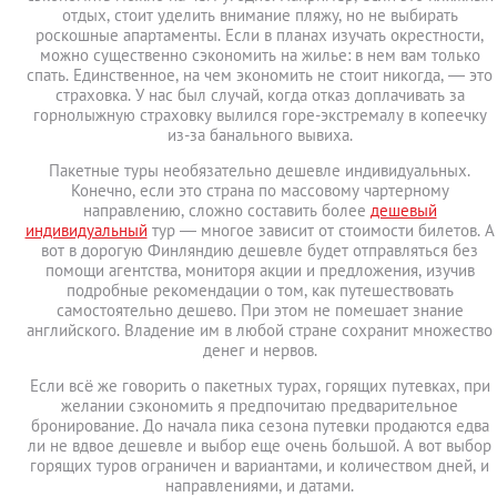
отдых, стоит уделить внимание пляжу, но не выбирать
роскошные апартаменты. Если в планах изучать окрестности,
можно существенно сэкономить на жилье: в нем вам только
спать. Единственное, на чем экономить не стоит никогда, — это
страховка. У нас был случай, когда отказ доплачивать за
горнолыжную страховку вылился горе-экстремалу в копеечку
из-за банального вывиха.
Пакетные туры необязательно дешевле индивидуальных.
Конечно, если это страна по массовому чартерному
направлению, сложно составить более
дешевый
индивидуальный
тур — многое зависит от стоимости билетов. А
вот в дорогую Финляндию дешевле будет отправляться без
помощи агентства, мониторя акции и предложения, изучив
подробные рекомендации о том, как путешествовать
самостоятельно дешево. При этом не помешает знание
английского. Владение им в любой стране сохранит множество
денег и нервов.
Если всё же говорить о пакетных турах, горящих путевках, при
желании сэкономить я предпочитаю предварительное
бронирование. До начала пика сезона путевки продаются едва
ли не вдвое дешевле и выбор еще очень большой. А вот выбор
горящих туров ограничен и вариантами, и количеством дней, и
направлениями, и датами.