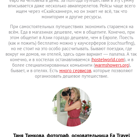
евро на человека в день. За полгода путешествий в эту сумму
вписывается даже несколько авиаперелетов. Рейсы чаще всего
ищем через «Скайсканнер», но он знает не всё, так что
мониторим и другие ресурсы.
При самостоятельных путешествиях экономить стараемся на
всём. Еда в магазинах дешевле, чем в общепите. Конечно, при
этом общепит в Азии гораздо дешевле, чем в Европе. Поесть
(как и пожить) бесплатно можно у каучсерферов (сouchsurfing),
но не стоит на это особо рассчитывать. Бывают поездки, где
вокруг ни домов, ни отелей, здесь один вариант — палатка. А так
конечно, и в хостелах останавливаемся (
hostelworld.com
), и в
более специализированных комьюнити (
warmshowers.org
),
бывает, и в отелях. Есть
много сервисов
, которые позволяют
организовать дешевое путешествие.
Таня Тимкова, фотограф, основательница Ea Travel