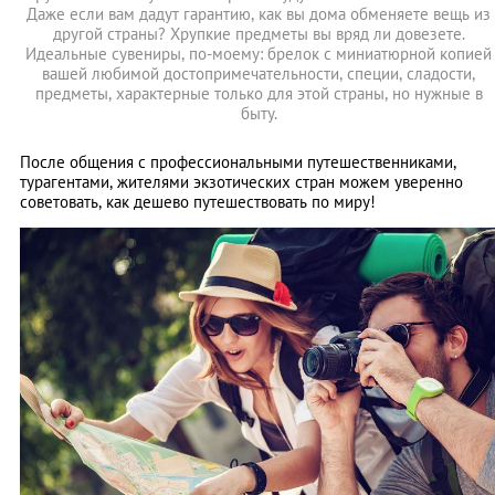
Даже если вам дадут гарантию, как вы дома обменяете вещь из
другой страны? Хрупкие предметы вы вряд ли довезете.
Идеальные сувениры, по-моему: брелок с миниатюрной копией
вашей любимой достопримечательности, специи, сладости,
предметы, характерные только для этой страны, но нужные в
быту.
После общения с профессиональными путешественниками,
турагентами, жителями экзотических стран можем уверенно
советовать, как дешево путешествовать по миру!