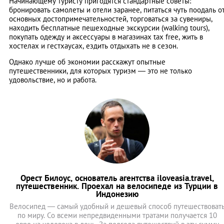
Начинающему туристу пригодятся стандартные советы:
бронировать самолеты и отели заранее, питаться чуть поодаль о
основных достопримечательностей, торговаться за сувениры,
находить бесплатные пешеходные экскурсии (walking tours),
покупать одежду и аксессуары в магазинах tax free, жить в
хостелах и гестхаусах, ездить отдыхать не в сезон.
Однако лучше об экономии расскажут опытные
путешественники, для которых туризм — это не только
удовольствие, но и работа.
Орест Билоус, основатель агентства iloveasia.travel,
путешественник. Проехал на велосипеде из Турции в
Индонезию
Велосипед — самый удобный и дешевый способ путешествоват
по миру. Со всеми непредвиденными тратами получается 10