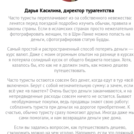
Дарья Касилина, директор турагентства
Часто туристы переплачивают из-за собственного невежества:
ленятся перед поездкой подробно изучить обычаи, правила и
законы страны. Если в исламских странах просто нежелательно
фотографировать женщин, то в Шри-Ланке можно попасть на
деньги, сфотографировав статую Будды.
Самый простой и распространенный способ потерять деньги —
курс валют. Даже с моим огромным опытом на разнице в курсах
я потеряла солидный кусок от общего бюджета поездки. Хотя,
казалось бы, кто как не я должен знать, как можно дешево
путешествовать.
Часто туристы остаются совсем без денег, когда едут в тур «всё
включено». Берут с собой незначительную сумму: а зачем, если
всё уже «в пакете»? Очень быстро деньги заканчиваются, и на
непредвиденные расходы совсем ничего не остается. Бывают
необдуманные покупки, ведь продавцы знают свою работу:
соблазнить туриста при деньгах на дорогое приобретение. К
счастью, обычно туристу сразу помогают друзья. Иногда даже м
сами помогали, и нам возвращали деньги уже дома.
Если вы задались вопросом, как путешествовать дешево,
сэкономить можно на чем угодно. Например, если это пляжный