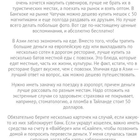
очень хочется накупить сувениров, лучше не брать их в
туристических местах, а поехать на рынок и взять оптом. В
Бангкоке на рынке Чатучак можно дешево купить мешок с 50
магнитиками и еще полгода раздавать их друзьям. Но лучше
всего делать побольше фото. Вот где по-настоящему ценные
воспоминания, и абсолютно бесплатно!
В Азии легко экономить на еде. Вместо того, чтобы тратить
большие деньги на европейскую еду или выкладывать по
несколько сотен в дорогом ресторане, лучше купить за
несколько батов местной еды с повозки. Это блюда, которые
едят местные, часть их жизни, культуры. Не факт, кстати, что в
ресторане будет вкуснее, чем с повозки. Уличная еда в Азии —
лучший ответ на вопрос, как можно дешево путешествовать.
Нужно иметь заначку на поездку в аэропорт, причем деньги
лучше рассовать по разным местам. Надо отложить на
экстренные случаи со здоровьем: страховка не покрывает,
например, стоматологию, а пломба в Тайланде стоит 50
долларов.
Обязательно берите несколько карточек на случай, если какую-
то из них заблокирует банк. Если украдут кошелек, важно иметь
средства на счету в «Вайбере» или «Скайпе», чтобы позвонить
домой и попросить перевести деньги. У меня случалась такая
ситуация, когда обе карты заблокировали.