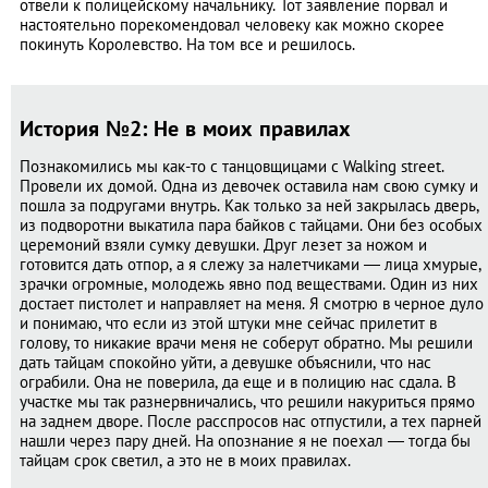
отвели к полицейскому начальнику. Тот заявление порвал и
настоятельно порекомендовал человеку как можно скорее
покинуть Королевство. На том все и решилось.
История №2: Не в моих правилах
Познакомились мы как-то с танцовщицами с Walking street.
Провели их домой. Одна из девочек оставила нам свою сумку и
пошла за подругами внутрь. Как только за ней закрылась дверь,
из подворотни выкатила пара байков с тайцами. Они без особых
церемоний взяли сумку девушки. Друг лезет за ножом и
готовится дать отпор, а я слежу за налетчиками — лица хмурые,
зрачки огромные, молодежь явно под веществами. Один из них
достает пистолет и направляет на меня. Я смотрю в черное дуло
и понимаю, что если из этой штуки мне сейчас прилетит в
голову, то никакие врачи меня не соберут обратно. Мы решили
дать тайцам спокойно уйти, а девушке объяснили, что нас
ограбили. Она не поверила, да еще и в полицию нас сдала. В
участке мы так разнервничались, что решили накуриться прямо
на заднем дворе. После расспросов нас отпустили, а тех парней
нашли через пару дней. На опознание я не поехал — тогда бы
тайцам срок светил, а это не в моих правилах.