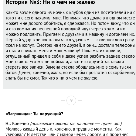
История №3: Ни о чем не жалею
Как-то возле одного из ночных клубов один из посетителей ни с
того ни с сего нахамил мне. Понимая, что драка в людном месте
может мне дорого обойтись, я сдержался. Но потом вижу, что он
и его компания неспешной походкой идут через холм, и их
можно подловить. Прыгаем с друзьями в машину и догоняем их.
Первый удар в челюсть оказался удачным — сквернослов сразу
«сел на жопу». Смотрю на его друзей, а они... достали телефоны
и стали снимать меня и мою машину! Пока мы их ловили,
оглушенный пришел в себя и даже успел разбить заднее стекло
моего авто. Его мы не поймали, а вот его друзей заставили
стереть все записи. Замена стекла обошлась мне в семь тысяч
батов. Денег, конечно, жаль, но если бы проглотил оскорбление,
спать бы не смог. Так что я ни о чем не жалею.
9
«Заграница»: Ты верующий?
Н.:
Конечно
(показывает иконостас на полке — прим. авт.)
.
Молюсь каждый день и, конечно, в трудные моменты. Как
уверовал? В детстве шли с мамой через дорогу, и я произнес: