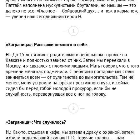
Паттайя наполнена мускулистыми бруталами, но мышцы — это
далеко не все. «Главное — бойцовский дух… и нож в кармане»,
— уверен наш сегодняшний герой Н.
1
«Заграница»: Расскажи немного о себе.
Н.:
До 15 лет я жил с родителями в небольшом городке на
Кавказе и полностью зависел от них. Затем мы переехали в
Москву, и я связался с плохими людьми. Мать говорит, что с того
времени меня как подменили. С ребятами постарше мы стали
заниматься всем — от хулиганства до вымогательства. Тем не
менее, меня устроили на юрфак престижного вуза, и сейчас
сидел бы перед тобой молодой прокурор, если бы не
случайность, перевернувшая все с ног на голову.
2
«Заграница»: Что случилось?
Н.:
Как-то, отдыхая в кафе, мы затеяли драку с охраной, затем
избили подъехавший экипаж ППС. Горячие головы — нам