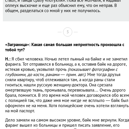
ствол, и тайцы сразу «потухли». Пока все молчали, я надавал
оплеух выскочке и еще раз объяснил ему, что он неправ. В
общем, разделаться со мной у них не получилось.
5
«Заграница»: Какая самая большая неприятность произошла с
тобой тут?
Н.:
Я сбил человека. Ночью летел пьяный на байке и не заметил
фаранга. Тот отправился в больницу, а я, оставив байк на дороге,
истекая кровью, уковылял прочь
(показывает фотографии с
глубокими, до кости, ранами — прим. авт.)
. Мне тогда друзья
сняли квартиру, чтоб отлеживался там, а когда раны стали
гноиться, нашли русскую женщину-доктора. Она срезала
омертвевшую ткань, промывала, перевязывала… Очень дорого
брала, помнится. В это время мой человек договорился обо всем
с полицией так, что даже имя мое нигде не всплыло — байк был
оформлен не на меня. Хотя полицейские очень хотели взглянуть
на мой паспорт.
Дело замяли на самом высоком уровне, байк мне вернули. Когда
фаранг вышел из больницы и пришел писать заявление, его