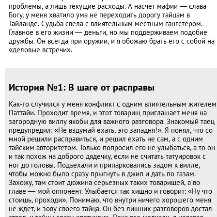
проблемы, а лишь текущие расходы. А насчет мафии — слава
Богу, у меня хватило ума не переходить дорогу тайцам в
Тайланде. Судьба свела с влиятельным местным гангстером.
Главное в его жизни — деньги, но мы поддерживаем подобие
дружбы. Он всегда при оружии, и я обожаю брать его с собой на
«деловые встречи».
История №1: В шаге от расправы
Как-то случился у меня конфликт с одним влиятельным жителем
Паттайи. Проходит время, и этот товарищ приглашает меня на
загородную виллу якобы для важного разговора. Знакомый таец
предупредил: «Не вздумай ехать, это западня!». Я понял, что со
мной решили расправиться, и решил ехать не сам, а с одним
тайским авторитетом. Только попросил его не улыбаться, а то он
и так похож на доброго дядечку, если не считать татуировок с
ног до головы. Подъехали и припарковались задом к вилле,
чтобы можно было сразу прыгнуть в джип и дать по газам.
Захожу, там стоит дюжина серьезных таких товарищей, а во
главе ― мой оппонент. Улыбается так хищно и говорит: «Ну что
стоишь, проходи». Понимаю, что внутри ничего хорошего меня
не ждет, и зову своего тайца. Он без лишних разговоров достал