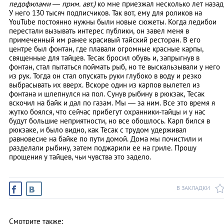
педофилами ― прим. авт.)
ко мне приезжал несколько лет назад
У него 130 тысяч подписчиков. Так вот, ему для роликов на
YouTube постоянно нужны были новые сюжеты. Когда ледибои
перестали вызывать интерес публики, он завел меня в
примеченный им ранее красивый тайский ресторан. В его
центре был фонтан, где плавали огромные красные карпы,
священные для тайцев. Тесак бросил обувь и, запрыгнув в
фонтан, стал пытаться поймать рыб, но те выскальзывали у него
из рук. Тогда он стал опускать руки глубоко в воду и резко
выбрасывать их вверх. Вскоре один из карпов вылетел из
фонтана и шлепнулся на пол. Сунув рыбину в рюкзак, Тесак
вскочил на байк и дал по газам. Мы ― за ним. Все это время я
жутко боялся, что сейчас прибегут охранники-тайцы и у нас
будут большие неприятности, но все обошлось. Карп бился в
рюкзаке, и было видно, как Тесак с трудом удерживал
равновесие на байке по пути домой. Дома мы почистили и
разделали рыбину, затем поджарили ее на гриле. Прошу
прощения у тайцев, чьи чувства это задело.
В ЗАКЛАДКИ
Смотрите также: