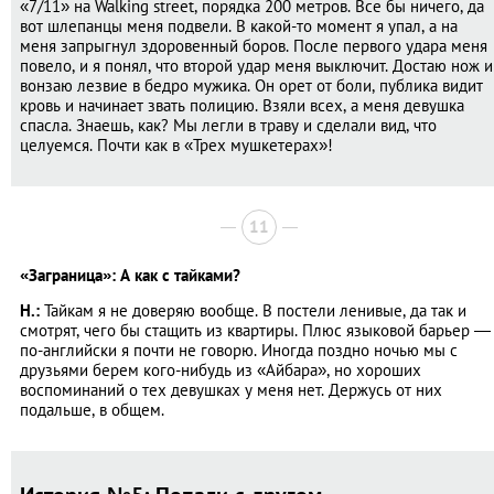
«7/11» на Walking street, порядка 200 метров. Все бы ничего, да
вот шлепанцы меня подвели. В какой-то момент я упал, а на
меня запрыгнул здоровенный боров. После первого удара меня
повело, и я понял, что второй удар меня выключит. Достаю нож и
вонзаю лезвие в бедро мужика. Он орет от боли, публика видит
кровь и начинает звать полицию. Взяли всех, а меня девушка
спасла. Знаешь, как? Мы легли в траву и сделали вид, что
целуемся. Почти как в «Трех мушкетерах»!
11
«Заграница»: А как с тайками?
Н.:
Тайкам я не доверяю вообще. В постели ленивые, да так и
смотрят, чего бы стащить из квартиры. Плюс языковой барьер ―
по-английски я почти не говорю. Иногда поздно ночью мы с
друзьями берем кого-нибудь из «Айбара», но хороших
воспоминаний о тех девушках у меня нет. Держусь от них
подальше, в общем.