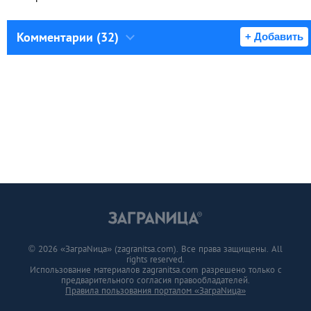
Комментарии (32)
+ Добавить
© 2026 «ЗаграNица» (zagranitsa.com). Все права защищены. All
rights reserved.
Использование материалов zagranitsa.com разрешено только с
предварительного согласия правообладателей.
Правила пользования порталом «ЗаграNица»