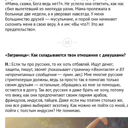
«Мама, скажи, Бога ведь нет?». Не успела она ответить, как нас
сбил вылетевший из ниоткуда уазик. Мама пролежала в
больнице две недели, а я уверовал навсегда. У меня
большинство друзей — мусульмане, и порой они начинают
склонять меня в свою веру. А я им: «Вы что?! Это же
предательство».
10
«Заграница»: Как складываются твои отношения с девушками?
Н.:
Если ты про русских, то их хоть отбавляй. Ищут денег,
защиты, пишут, звонят
(показывает страничку «Вконтакте» и 83
непрочитанных сообщения ― прим. авт.)
. Мне многие русские
стриптизерши должны, ведь за просто так я помогаю только
своим друзьям ― остальные, обращаясь ко мне за помощью,
остаются в долгу. Так вот, русских я даже брать не хочу, потому
что вижу, как они предпочитают своим парням арабов,
французов, индусов, тайцев. Даже если мы платим столько же,
они все равно выбирают экзотику. Как можно не пойти со мной, 
пойти с толстым индусом? Не понимаю.