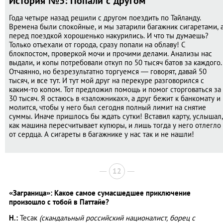
История №5: Попали с другом
Года четыре назад решили с другом поездить по Тайланду.
Времена были спокойные, и мы затарили багажник сигаретами, 
перед поездкой хорошенько накурились. И что ты думаешь?
Только отъехали от города, сразу попали на облаву! С
блокпостом, проверкой мочи и прочими делами. Анализы нас
выдали, и копы потребовали откуп по 50 тысяч батов за каждого.
Отчаянно, но безрезультатно торгуемся — говорят, давай 50
тысяч, и все тут. И тут мой друг на перекуре разговорился с
каким-то копом. Тот предложил помощь и помог сторговаться за
30 тысяч. Я остаюсь в «заложниках», а друг бежит к банкомату и
молится, чтобы у него был сегодня полный лимит на снятие
суммы. Иначе пришлось бы ждать сутки! Вставил карту, услышал,
как машина пересчитывает купюры, и лишь тогда у него отлегло
от сердца. А сигареты в багажнике у нас так и не нашли!
12
«Заграница»: Какое самое сумасшедшее приключение
произошло с тобой в Паттайе?
Н.:
Тесак
(скандальный российский националист, борец с