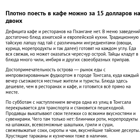
Плотно поесть в кафе можно за 15 долларов н
двоих
Дефицита кафе и ресторанов на Пхангане нет. В меню заведени
достаточно блюд азиатской и европейской кухни. Традиционную
тайскую лапшу пад тай с различными ингредиентами (овощи,
курица, морепродукты и так далее) готовят на каждом углу. Еда
вся свежая, но может оказаться чересчур острой. Тайцы кладут в
блюда много чили, имбиря и других своеобразных приправ.
Достопримечательность острова — рынок еды с
импровизированным фудкортом в городе Тонгсала, куда каждый
вечер съезжаются местные жители и туристы. Блюда здесь
дешевле, чем в ресторанах и кафе, и готовится всё прямо на
месте.
По субботам с наступлением вечера одна из улиц в Тонгсала
перекрывается для транспорта и становится пешеходной.
Продавцы выкатывают свои тележки со всякими вкусностями и
сувенирами. Чего там только нет: блинчики роти, морепродукты
на шпажках, всевозможные шашлыки, грили и суши,
свежевыжатые соки, сиропы и чаи, вкуснейшие тайские десерты.
Хрустящие тараканы и кузнечики тоже в наличии.