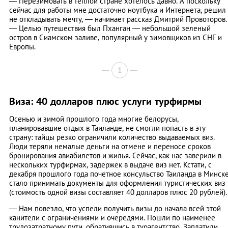
— Перезимовать в теплой стране хотелось давно. А поскольку
сейчас для работы мне достаточно ноутбука и Интернета, решил
не откладывать мечту, — начинает рассказ Дмитрий Провоторов.
— Целью путешествия был Пханган — небольшой зеленый
остров в Сиамском заливе, популярный у зимовщиков из СНГ и
Европы.
1
Виза: 40 долларов плюс услуги турфирмы
Осенью и зимой прошлого года многие белорусы,
планировавшие отдых в Таиланде, не смогли попасть в эту
страну: тайцы резко ограничили количество выдаваемых виз.
Люди теряли немалые деньги на отмене и переносе сроков
бронирования авиабилетов и жилья. Сейчас, как нас заверили в
нескольких турфирмах, задержек в выдаче виз нет. Кстати, с
декабря прошлого года почетное консульство Таиланда в Минск
стало принимать документы для оформления туристических виз
(стоимость одной визы составляет 40 долларов плюс 20 рублей).
— Нам повезло, что успели получить визы до начала всей этой
канители с ограничениями и очередями. Пошли по наименее
трудозатратному пути, обратившись в турагентство. Заплатили