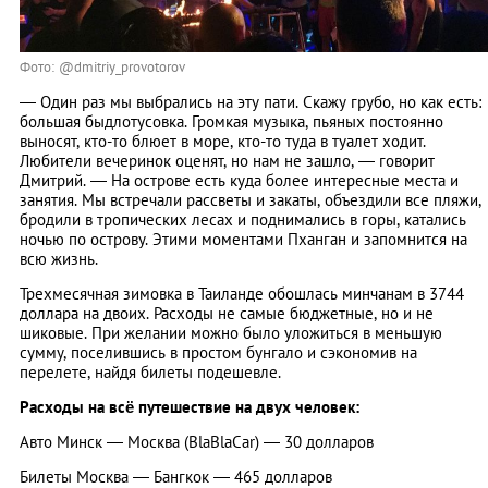
Фото: @dmitriy_provotorov
— Один раз мы выбрались на эту пати. Скажу грубо, но как есть:
большая быдлотусовка. Громкая музыка, пьяных постоянно
выносят, кто-то блюет в море, кто-то туда в туалет ходит.
Любители вечеринок оценят, но нам не зашло, — говорит
Дмитрий. — На острове есть куда более интересные места и
занятия. Мы встречали рассветы и закаты, объездили все пляжи,
бродили в тропических лесах и поднимались в горы, катались
ночью по острову. Этими моментами Пханган и запомнится на
всю жизнь.
Трехмесячная зимовка в Таиланде обошлась минчанам в 3744
доллара на двоих. Расходы не самые бюджетные, но и не
шиковые. При желании можно было уложиться в меньшую
сумму, поселившись в простом бунгало и сэкономив на
перелете, найдя билеты подешевле.
Расходы на всё путешествие на двух человек:
Авто Минск — Москва (BlaBlaCar) — 30 долларов
Билеты Москва — Бангкок — 465 долларов