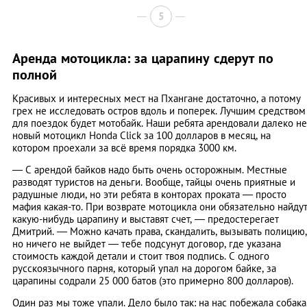
5
Аренда мотоцикла: за царапину сдерут по
полной
Красивых и интересных мест на Пхангане достаточно, а потому
грех не исследовать остров вдоль и поперек. Лучшим средством
для поездок будет мотобайк. Наши ребята арендовали далеко не
новый мотоцикл Honda Click за 100 долларов в месяц, на
котором проехали за всё время порядка 3000 км.
— С арендой байков надо быть очень осторожным. Местные
разводят туристов на деньги. Вообще, тайцы очень приятные и
радушные люди, но эти ребята в конторах проката — просто
мафия какая-то. При возврате мотоцикла они обязательно найду
какую-нибудь царапину и выставят счет, — предостерегает
Дмитрий. — Можно качать права, скандалить, вызывать полицию,
но ничего не выйдет — тебе подсунут договор, где указана
стоимость каждой детали и стоит твоя подпись. С одного
русскоязычного парня, который упал на дорогом байке, за
царапины содрали 25 000 батов (это примерно 800 долларов).
Один раз мы тоже упали. Дело было так: на нас побежала собака