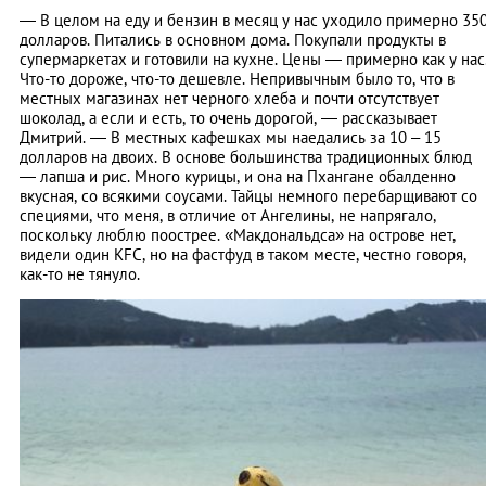
— В целом на еду и бензин в месяц у нас уходило примерно 35
долларов. Питались в основном дома. Покупали продукты в
супермаркетах и готовили на кухне. Цены — примерно как у нас
Что-то дороже, что-то дешевле. Непривычным было то, что в
местных магазинах нет черного хлеба и почти отсутствует
шоколад, а если и есть, то очень дорогой, — рассказывает
Дмитрий. — В местных кафешках мы наедались за 10 – 15
долларов на двоих. В основе большинства традиционных блюд
— лапша и рис. Много курицы, и она на Пхангане обалденно
вкусная, со всякими соусами. Тайцы немного перебарщивают со
специями, что меня, в отличие от Ангелины, не напрягало,
поскольку люблю поострее. «Макдональдса» на острове нет,
видели один KFC, но на фастфуд в таком месте, честно говоря,
как-то не тянуло.