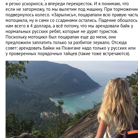
я резко ускорился, а впереди перекресток. И я понимаю, что
если не заторможу, то мы вылетим под машину. При торможени
подвернулось колесо. «Зарылись», поцарапали всю правую част
мотоцикла, ну и сами со ссадинами остались. Падение обошлось
нам всего в 4 доллара, а всё потому, что мы арендовали байк у
нормальных русских ребят, которые не дурят туристов.
Поскольку мотоцикл был поцарапан еще до меня, они
предложили заплатить только за разбитое зеркало. Отсюда
совет: арендовать байки на Пхангане надо только у русских или
у проверенных порядочных тайцев (такие тоже встречаются).