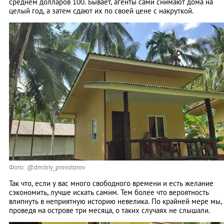
среднем долларов 100. Бывает, агенты сами снимают дома на
целый год, а затем сдают их по своей цене с накруткой.
Фото: @dmitriy_provotorov
Так что, если у вас много свободного времени и есть желание
сэкономить, лучше искать самим. Тем более что вероятность
влипнуть в неприятную историю невелика. По крайней мере мы,
проведя на острове три месяца, о таких случаях не слышали.