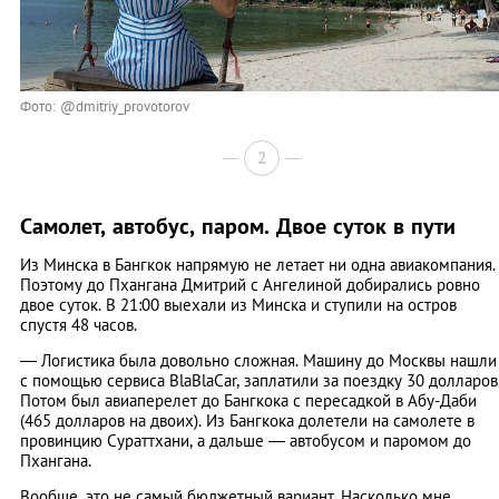
Фото: @dmitriy_provotorov
2
Самолет, автобус, паром. Двое суток в пути
Из Минска в Бангкок напрямую не летает ни одна авиакомпания.
Поэтому до Пхангана Дмитрий с Ангелиной добирались ровно
двое суток. В 21:00 выехали из Минска и ступили на остров
спустя 48 часов.
— Логистика была довольно сложная. Машину до Москвы нашли
с помощью сервиса BlaBlaCar, заплатили за поездку 30 долларов
Потом был авиаперелет до Бангкока с пересадкой в Абу-Даби
(465 долларов на двоих). Из Бангкока долетели на самолете в
провинцию Сураттхани, а дальше — автобусом и паромом до
Пхангана.
Вообще, это не самый бюджетный вариант. Насколько мне