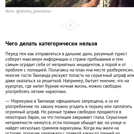
Фото: @dmitriy_provotorov
6
Чего делать категорически нельзя
Перед тем как отправляться в дальние дали, разумный турист
соберет максимум информации о стране пребывания и тем
самым оградит себя от неприятных инцидентов, а порой и от
проблем с полицией. Полагаясь на план «на месте разберемся»,
многие гости Таиланда рискуют попасть на серьезный штраф ил
даже оказаться за решеткой. Например, бытует мнение, что на
курортах, где кипит бурная ночная жизнь, можно свободно
употреблять легкие наркотики.
— Марихуана в Таиланде официально запрещена, и за ее
употребление по закону можно угодить в тюрьму или заплатить
огромный штраф. Но разные травки свободно продаются в
некоторых барах, на что полиция закрывает глаза. Серьезные
неприятности начнутся, если полиция обыщет вас на улице и
найдет несколько граммов марихуаны. Когда мы жили на
острове, полиция задержала с травкой каких-то парней из