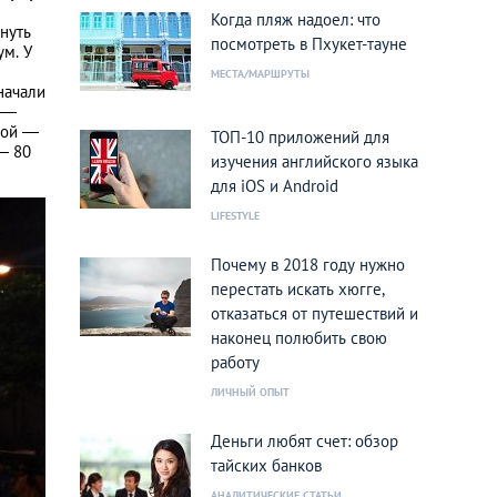
Когда пляж надоел: что
януть
посмотреть в Пхукет-тауне
ум. У
МЕСТА/МАРШРУТЫ
начали
е —
дной —
ТОП-10 приложений для
— 80
изучения английского языка
для iOS и Android
LIFESTYLE
Почему в 2018 году нужно
перестать искать хюгге,
отказаться от путешествий и
наконец полюбить свою
работу
ЛИЧНЫЙ ОПЫТ
Деньги любят счет: обзор
тайских банков
АНАЛИТИЧЕСКИЕ СТАТЬИ