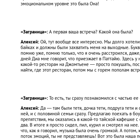
эмоциональном уровне это была Она!
«Заграница»:
А первая ваша встреча? Какой она была?
Алексей:
Ой, тут вообще все интересно. Мы долго хотели 
байках и должны были захватить меня на выходные. Букв
помню уже, помню только, что я очень расстроился, даже,
дней Диа мне говорит, что приезжает в Паттайю. Здесь у 
какой-то ресторан на Джомтьене — просто покушать, посид
найти, где этот ресторан, потом мы с горем пополам встре
«Заграница»:
То есть, ты сразу познакомился с частью ее
Алексей:
Да — там были тетя, дочка тети, подруга тети и 
ней, и с половиной семьи сразу. Предлагаю поехать в боу
препятствия, мы оказались в какой-то тайской кафешке с
два. В итоге я просто сидел, пил, курил и смотрел на нее
что, как я говорил, музыка была очень громкой. А потом,
поток эмоций, ты не представляешь! Вот это была наша п