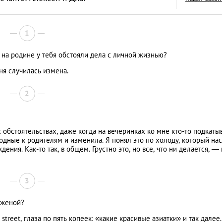
1
 на родине у тебя обстояли дела с личной жизнью?
Обрести лицо: опы
ня случилась измена.
ринопластики в Ба
ЛИЧНЫЙ ОПЫТ
2
обстоятельствах, даже когда на вечеринках ко мне кто-то подкатыв
дные к родителям и изменила. Я понял это по холоду, который нас
ния. Как-то так, в общем. Грустно это, но все, что ни делается, — 
3
 женой?
street, глаза по пять копеек: «какие красивые азиатки» и так далее.