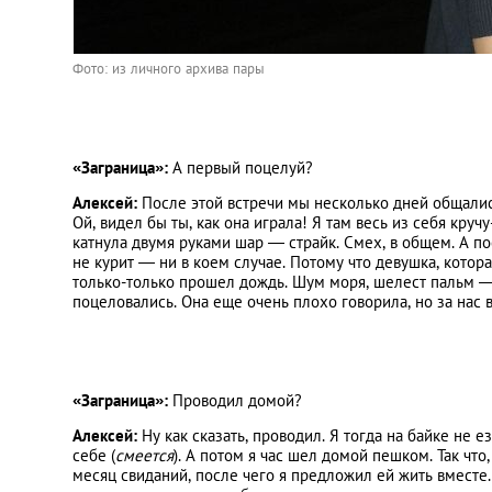
Фото: из личного архива пары
«Заграница»:
А первый поцелуй?
Алексей:
После этой встречи мы несколько дней общались
Ой, видел бы ты, как она играла! Я там весь из себя кру
катнула двумя руками шар — страйк. Смех, в общем. А по
не курит — ни в коем случае. Потому что девушка, котора
только-только прошел дождь. Шум моря, шелест пальм 
поцеловались. Она еще очень плохо говорила, но за нас 
«Заграница»:
Проводил домой?
Алексей:
Ну как сказать, проводил. Я тогда на байке не е
себе (
смеется
). А потом я час шел домой пешком. Так чт
месяц свиданий, после чего я предложил ей жить вместе.