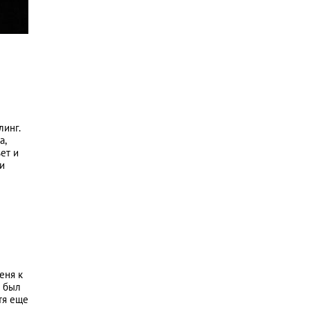
линг.
а,
ет и
 и
еня к
м был
тя еще