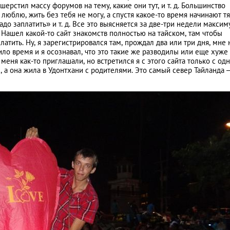
шерстил массу форумов на тему, какие они тут, и т. д. Большинство
люблю, жить без тебя не могу, а спустя какое-то время начинают т
адо заплатить» и т. д. Все это выясняется за две-три недели максим
 Нашел какой-то сайт знакомств полностью на тайском, там чтобы
атить. Ну, я зарегистрировался там, прождал два или три дня, мне 
ло время и я осознавал, что это такие же разводилы или еще хуж
меня как-то приглашали, но встретился я с этого сайта только с о
, а она жила в Удонтхани с родителями. Это самый север Тайланда 