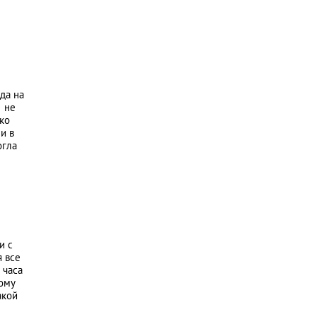
да на
… не
ько
и в
огла
и с
я все
 часа
тому
акой