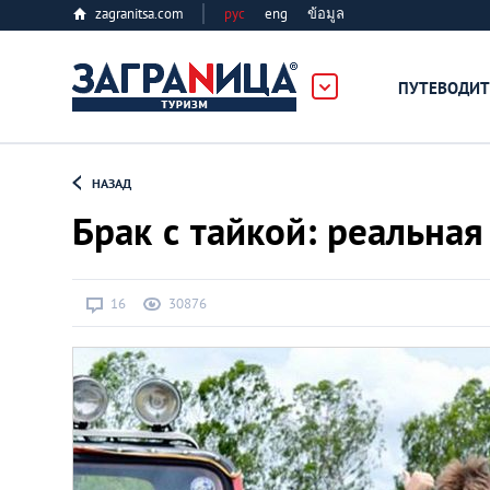
zagranitsa.com
рус
eng
ข้อมูล
ПУТЕВОДИТ
Loading...
НАЗАД
Брак с тайкой: реальна
16
30876
Алматы
Астана
Афины