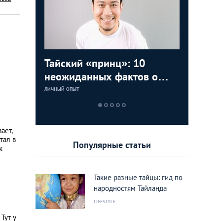
т
Тайский «принц»: 10
Русско-
10 прич
«Хочу д
нгкоке
неожиданных фактов о
икра: ка
от Мисс
русског
тайских мужчинах
бизнес 
Паттайе
ЛИЧНЫЙ ОПЫТ
ЛИЧНЫЙ ОПЫТ
ЛИЧНЫЙ ОПЫТ
ЛИЧНЫЙ ОПЫТ
необычн
ает,
тал в
Популярные статьи
к
Такие разные тайцы: гид по
народностям Тайланда
LIFESTYLE
 Тут у