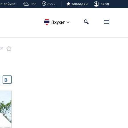
ете сейчас:
закладки
вход
+27
23:22
Пхукет
КИ