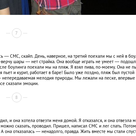
7
 — СМС, скайп. День, наверное, на третий поехали мы с ней в боу
чу-верчу шары — нет страйка. Она вообще играть не умеет — подошл
сле боулинга поехали мы на пляж. Я взял пива, по-моему. Она не пь
я пьет и курит, работает в баре! Было уже поздно, пляж был пустой
— непередаваемая мелодия природы. Мы лежали на песке, впервые
все сказали эмоции.
8
здил, и она хотела отвезти меня домой. Я отказался, и она отвезла м
о, можно сказать, проводил. Пришел, написал СМС и лег спать. Пото
 А она отказалась — ненадолго, правда. Жить вместе мы стали спус