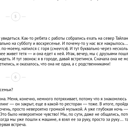
5
увидеться. Как-то ребята с работы собрались ехать на север Тайлан
ально на субботу и воскресенье. И почему-то у нас все накрылось
 по-моему, напился с горя (
смеется
). И тут буквально через нескол
нее живет тетя — и она едет к ней. Итак, вечер, мы с друзьями пошл
еть. И тут звонок: я в городе, давай встретимся. Сначала она не м
тились, и оказалось, что она не одна, а с родственниками!
6
 семьи?
она. Меня, конечно, немного потряхивает, потому что я знакомлюсь 
линг — он закрыт, еще в какой-то ресторан — тоже. В итоге, пройд
 очень, просто невероятно громкой музыкой. А уже глубокая ночь —
. Это было невероятное чувство! Мы, по сути, даже не общались, по
 когда мы уже пошли к машине, я взял ее за руку, просто за руку… т
ервая встреча.