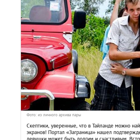
Киев
Лондон
Лос-Анджелес
Москва
Париж
Паттайя
Пхукет
Фото: из личного архива пары
Санкт-Петербург
Скептики, уверенные, что в Тайланде можно най
экранов! Портал «Заграница» нашел подтвержде
девушки может быть долгим и счастливым. Встр