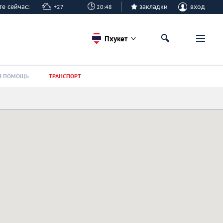
ете сейчас:
закладки
вход
+27
20:48
Пхукет
Я ПОМОЩЬ
ТРАНСПОРТ