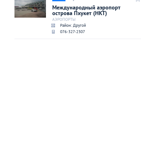
Киев
Международный аэропорт
острова Пхукет (HKT)
АЭРОПОРТЫ
Лондон
Район: Другой
076-327-2307
Лос-Анджелес
Москва
Париж
Паттайя
Пхукет
Санкт-Петербург