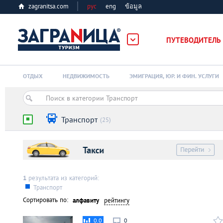
zagranitsa.com
рус
eng
ข้อมูล
ПУТЕВОДИТЕЛЬ
Loading...
ОТДЫХ
НЕДВИЖИМОСТЬ
ЭМИГРАЦИЯ, ЮР. И ФИН. УСЛУГИ
Транспорт
(25)
Алматы
Астана
1
результата из категорий:
Транспорт
Сортировать по:
алфавиту
рейтингу
Афины
0.0
0