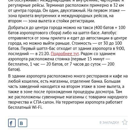
регулярные рейсы. Терминал расположен примерно в 32 км
от центра города. Он один, двухэтажный. На первом этаже —
зона прилета внутренних и международных рейсов, на
втором — зона вылета и стойки регистрации.
АЗАД
Добраться до центра города можно на такси (400 батов + 100
батов аэропортового сбора) либо на шаттл-басе. Автобус
отправляется от зоны прилета и едет до автостанции в центре
города, но можно выйти раньше. Стоимость — от 30 до 100
батов. Первый шаттл-бас отходит от здания аэропорта в 9:00,
последний — в 21:20.
Подробнее тут
. Рядом со зданием
аэропорта расположена стоянка (первые 15 минут —
бесплатно, 1 час — 20 батов, от 7 часов до суток — 200
батов).
В здании аэропорта расположено много ресторанов и кафе на
любой кошелек, есть магазины, отделение банка. Большая
часть заведений находится на втором этаже в зоне вылета, а
также в зоне после прохождения процедуры досмотра. Там
же расположены сувенирные магазины с товарами народного
творчества и СПА-салон. На территории аэропорта работает
бесплатный Wi-Fi.
В ЗАКЛАДКИ