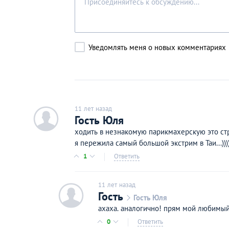
Уведомлять меня о новых комментариях
11 лет назад
c
Гость Юля
ходить в незнакомую парикмахерскую это стре
я пережила самый большой экстрим в Таи...)))
1
Ответить
11 лет назад
c
Гость
Гость Юля
ахаха. аналогично! прям мой любимый
0
Ответить