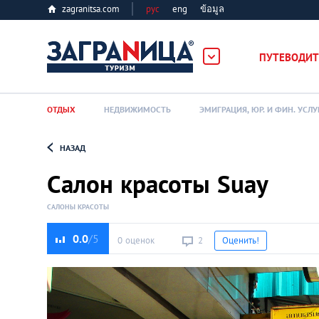
zagranitsa.com
рус
eng
ข้อมูล
ПУТЕВОДИТ
ОТДЫХ
НЕДВИЖИМОСТЬ
ЭМИГРАЦИЯ, ЮР. И ФИН. УСЛУ
НАЗАД
Loading...
Салон красоты Suay
САЛОНЫ КРАСОТЫ
0.0
0 оценок
2
Оценить!
Алматы