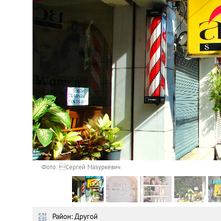
Астана
Афины
Киев
Лондон
Лос-Анджелес
Москва
Париж
Фото: Сергей Мазуркевич
Паттайя
Район: Другой
Пхукет