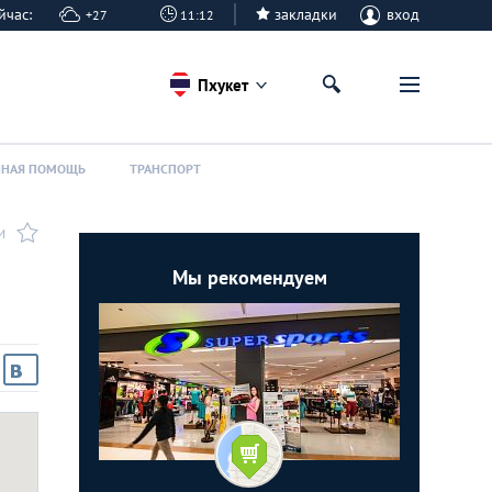
сейчас:
закладки
вход
+27
11:12
Пхукет
ННАЯ ПОМОЩЬ
ТРАНСПОРТ
И
Мы рекомендуем