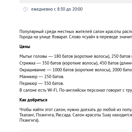
ежедневно с 8:30 до 20:00
Санкт-Петербург
Популярный среди местных жителей салон красоты расп
Города на улице Яоварат. Слово «суай» в переводе значит
Цены
Мытье головы — 180 батов (короткие волосы), 250 батов 
Стрижка — 350 батов (короткие волосы), 450 батов (длин
Окрашивание — 1000 батов (короткие волосы), 2000 бато
Маникюр — 250 батов.
Педикюр — 350 батов.
В салоне есть Wi-Fi. По-английски персонал говорит с тр
Как добраться
Чтобы найти этот салон, нужно доехать до любой из поп
Тхаланг, Пхангнга, Рассада. Салон красоты Suay находитс
Пхангнга).