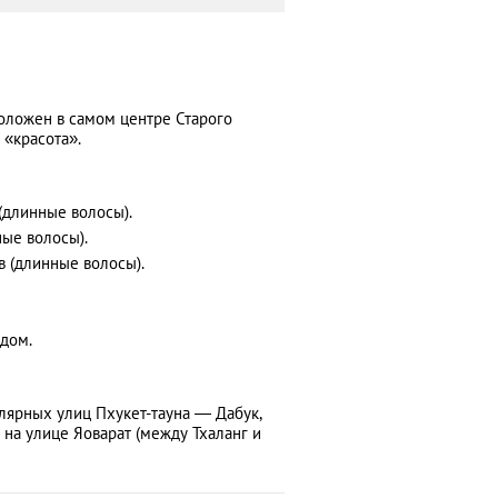
оложен в самом центре Старого
 «красота».
(длинные волосы).
ные волосы).
в (длинные волосы).
удом.
улярных улиц Пхукет-тауна — Дабук,
я на улице Яоварат (между Тхаланг и