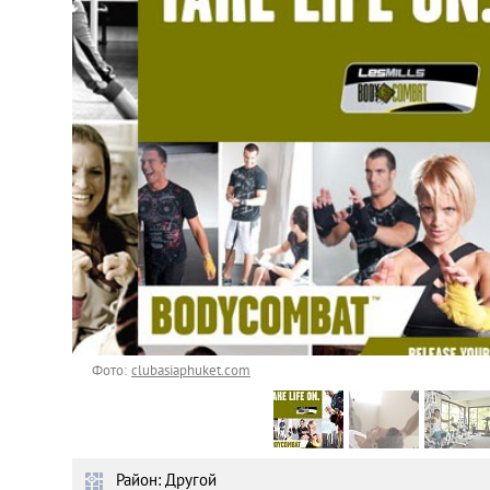
Астана
Афины
Киев
Лондон
Лос-Анджелес
Москва
Париж
Фото:
clubasiaphuket.com
Паттайя
Район: Другой
Пхукет