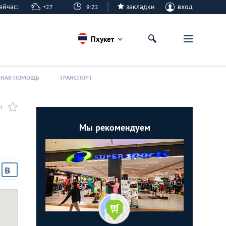
 сейчас:
закладки
вход
+27
9:22
Пхукет
ННАЯ ПОМОЩЬ
ТРАНСПОРТ
И
Мы рекомендуем