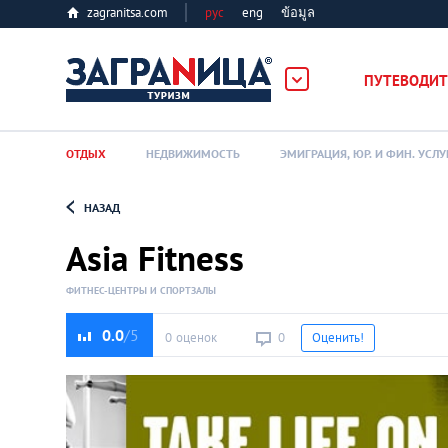
zagranitsa.com
рус
eng
ข้อมูล
ПУТЕВОДИТ
ОТДЫХ
НЕДВИЖИМОСТЬ
ЭМИГРАЦИЯ, ЮР. И ФИН. УСЛУ
НАЗАД
Loading...
Asia Fitness
ФИТНЕС-ЦЕНТРЫ И СПОРТЗАЛЫ
0.0
0 оценок
0
Оценить!
Алматы