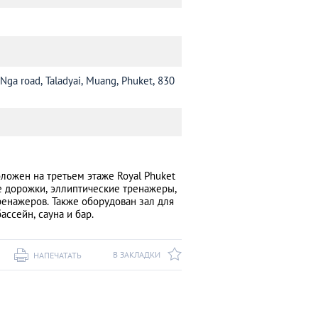
 Nga road, Taladyai, Muang, Phuket, 830
ложен на третьем этаже Royal Phuket
ые дорожки, эллиптические тренажеры,
енажеров. Также оборудован зал для
ассейн, сауна и бар.
В ЗАКЛАДКИ
НАПЕЧАТАТЬ