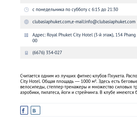
с понедельника по субботу с 6:15 до 21:30
Санкт-Петербург
clubasiaphuket.com,е-mail:
info@clubasiaphuket.com
Адрес: Royal Phuket City Hotel (3-й этаж), 154 Phang
00
(6676) 354-027
Считается одним из лучших фитнес-клубов Пхукета. Распо
City Hotel. Общая площадь — 1000 м². Здесь есть бегов
велосипеды, степпер-тренажеры и множество силовых тр
аэробики, пилатеса, йоги и стрейчинга. В клубе имеются б