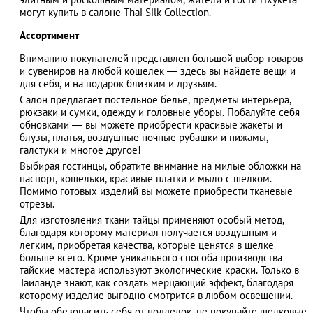
могут купить в салоне Thai Silk Collection.
Ассортимент
Вниманию покупателей представлен большой выбор товаров
АЗАД
и сувениров на любой кошелек — здесь вы найдете вещи и
для себя, и на подарок близким и друзьям.
Салон предлагает постельное белье, предметы интерьера,
рюкзаки и сумки, одежду и головные уборы. Побалуйте себя
обновками — вы можете приобрести красивые жакеты и
блузы, платья, воздушные ночные рубашки и пижамы,
галстуки и многое другое!
Выбирая гостинцы, обратите внимание на милые обложки на
паспорт, кошельки, красивые платки и мыло с шелком.
Помимо готовых изделий вы можете приобрести тканевые
отрезы.
Для изготовления ткани тайцы применяют особый метод,
благодаря которому материал получается воздушным и
легким, приобретая качества, которые ценятся в шелке
больше всего. Кроме уникального способа производства
тайские мастера используют экологические краски. Только в
Таиланде знают, как создать мерцающий эффект, благодаря
которому изделие выгодно смотрится в любом освещении.
Чтобы обезопасить себя от подделок, не покупайте шелковые