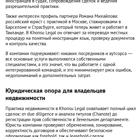
иностранцев в судах, сопровождения сделок и ведения
разрешительной практики.
Также интересен профиль партнера Романа Михайлова:
российский юрист с практикой в Москве, стажировками в
Барселоне и Страсбурге, который теперь живет и работает в
Таиланде. В Khonsu Legal он отвечает за «перевод» местных
процедур на понятный иностранцам язык, проверку документов
и контроль качества.
В компании подчеркивают: никаких посредников и аутсорса —
все основные услуги выполняются собственными
специалистами, а это значит, что вы работаете с одной
интегрированной командой, и это минимизирует риск ошибок,
недопониманий и дополнительных затрат.
Юридическая опора для владельцев
недвижимости
Практика недвижимости в Khonsu Legal охватывает полный цикл
сделок: от due diligence и анализа титулов (Chanote) до
регистрации прав собственности в Земельном департаменте.
Юристы компании проверяют обременения, зонирование,
корректность договоров и обеспечивают безопасное
оформление как freehold, так и leasehold-сделок.