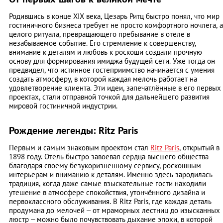
Родившись в конце XIX века, Цезарь Ритц быстро понял, что мир
гостиничного бизнеса требует не просто комфортного ночлега, а
целого ритуала, превращающего пребывание в отеле в
незабываемое событие. Его стремление к совершенству,
внимание к деталям и любовь к роскоши создали прочную
основу для формирования имиджа будущей сети. Уже тогда он
предвидел, что истинное гостеприимство начинается с умения
создать атмосферу, в которой каждая мелочь работает на
удовлетворение клиента. Эти идеи, запечатлённые в его первых
проектах, стали отправной точкой для дальнейшего развития
мировой гостиничной индустрии.
Рождение легенды: Ritz Paris
Первым и самым знаковым проектом стал
Ritz Paris
, открытый в
1898 году. Отель быстро завоевал сердца высшего общества
благодаря своему безукоризненному сервису, роскошным
интерьерам и вниманию к деталям. Именно здесь зародилась
традиция, когда даже самые взыскательные гости находили
утешение в атмосфере спокойствия, утончённого дизайна и
первоклассного обслуживания. В Ritz Paris, где каждая деталь
продумана до мелочей – от мраморных лестниц до изысканных
люстр – можно было почувствовать дыхание эпохи, в которой