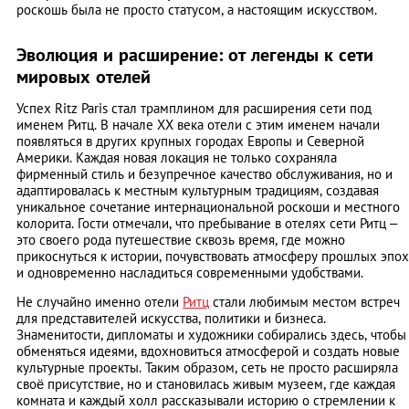
роскошь была не просто статусом, а настоящим искусством.
Эволюция и расширение: от легенды к сети
мировых отелей
Успех Ritz Paris стал трамплином для расширения сети под
именем Ритц. В начале XX века отели с этим именем начали
появляться в других крупных городах Европы и Северной
Америки. Каждая новая локация не только сохраняла
фирменный стиль и безупречное качество обслуживания, но и
адаптировалась к местным культурным традициям, создавая
уникальное сочетание интернациональной роскоши и местного
колорита. Гости отмечали, что пребывание в отелях сети Ритц –
это своего рода путешествие сквозь время, где можно
прикоснуться к истории, почувствовать атмосферу прошлых эпох
и одновременно насладиться современными удобствами.
Не случайно именно отели
Ритц
стали любимым местом встреч
для представителей искусства, политики и бизнеса.
Знаменитости, дипломаты и художники собирались здесь, чтобы
обменяться идеями, вдохновиться атмосферой и создать новые
культурные проекты. Таким образом, сеть не просто расширяла
своё присутствие, но и становилась живым музеем, где каждая
комната и каждый холл рассказывали историю о стремлении к