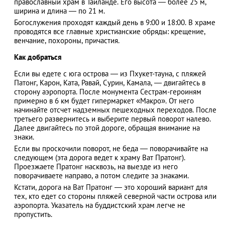
православный храм в Тайланде. Его высота — более 25 м,
ширина и длина — по 21 м.
Богослужения проходят каждый день в 9:00 и 18:00. В храме
проводятся все главные христианские обряды: крещение,
венчание, похороны, причастия.
АЗАД
Как добраться
Если вы едете с юга острова — из Пхукет-тауна, с пляжей
Патонг, Карон, Ката, Равай, Сурин, Камала, — двигайтесь в
сторону аэропорта. После монумента Сестрам-героиням
примерно в 6 км будет гипермаркет «Макро». От него
начинайте отсчет надземных пешеходных переходов. После
третьего развернитесь и выберите первый поворот налево.
Далее двигайтесь по этой дороге, обращая внимание на
знаки.
Если вы проскочили поворот, не беда — поворачивайте на
следующем (эта дорога ведет к храму Ват Пратонг).
Проезжаете Пратонг насквозь, на выезде из него
поворачиваете направо, а потом следите за знаками.
Кстати, дорога на Ват Пратонг — это хороший вариант для
тех, кто едет со стороны пляжей северной части острова или
аэропорта. Указатель на буддистский храм легче не
пропустить.