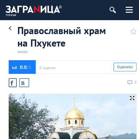
Православный храм
на Пхукете
ХРАМЫ
0.0
Оценить!
0 оценок
0