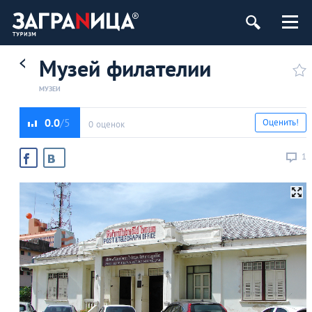
Музей филателии
МУЗЕИ
0.0
Оценить!
0 оценок
1