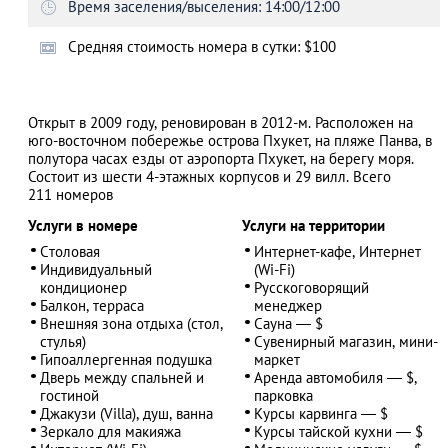
Время заселения/выселения: 14:00/12:00
Cредняя стоимость номера в сутки: $100
АЗАД
Открыт в 2009 году, реновирован в 2012-м. Расположен на
юго-восточном побережье острова Пхукет, на пляже Панва, в
полутора часах езды от аэропорта Пхукет, на берегу моря.
Состоит из шести 4-этажных корпусов и 29 вилл. Всего
211 номеров
Услуги в номере
Услуги на территории
Cтоловая
Интернет-кафе, Интернет
Индивидуальный
(Wi-Fi)
кондиционер
Русскоговорящий
Балкон, терраса
менеджер
Внешняя зона отдыха (стол,
Сауна — $
стулья)
Сувенирный магазин, мини-
Гипоаллергенная подушка
маркет
Дверь между спальней и
Аренда автомобиля — $,
гостиной
парковка
Джакузи (Villa), душ, ванна
Курсы карвинга — $
Зеркало для макияжа
Курсы тайской кухни — $