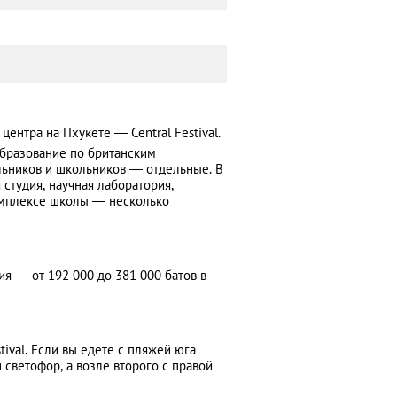
ентра на Пхукете — Central Festival.
образование по британским
ьников и школьников — отдельные. В
я студия, научная лаборатория,
комплексе школы — несколько
ия ― от 192 000 до 381 000 батов в
tival. Если вы едете с пляжей юга
 светофор, а возле второго с правой