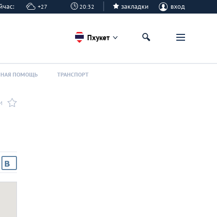
сейчас:
закладки
вход
+27
20:32
Пхукет
ННАЯ ПОМОЩЬ
ТРАНСПОРТ
И