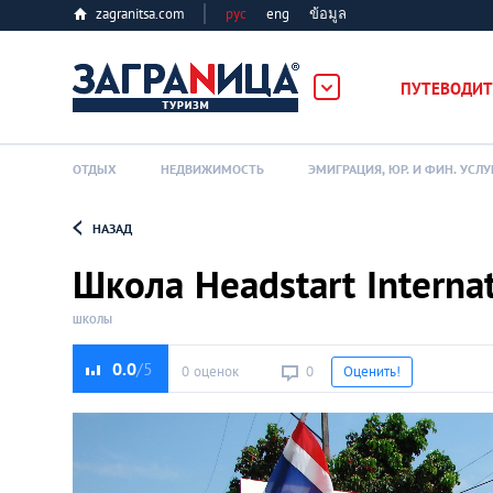
zagranitsa.com
рус
eng
ข้อมูล
ПУТЕВОДИТ
ОТДЫХ
НЕДВИЖИМОСТЬ
ЭМИГРАЦИЯ, ЮР. И ФИН. УСЛУ
НАЗАД
Loading...
Школа Headstart Internat
ШКОЛЫ
0.0
0 оценок
0
Оценить!
Алматы