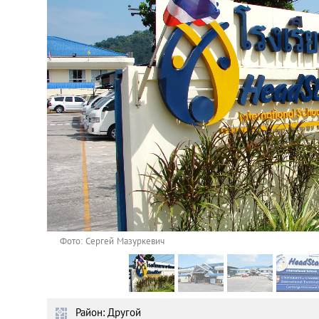
Астана
Афины
Киев
Лондон
Лос-Анджелес
Москва
Париж
Фото: Cергей Мазуркевич
Паттайя
Район: Другой
Пхукет