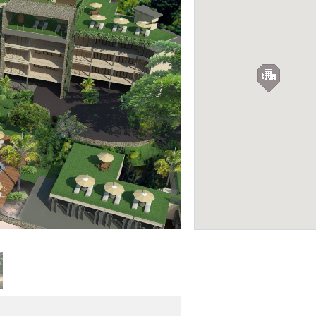
Фото: mulberrycovekamalabay