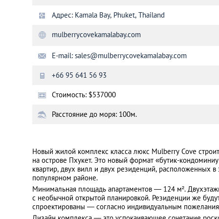
Адрес: Kamala Bay, Phuket, Thailand
Санкт-Петербург
mulberrycovekamalabay.com
E-mail:
sales@mulberrycovekamalabay.com
+66 95 641 56 93
Стоимость: $537000
Расстояние до моря: 100м.
Новый жилой комплекс класса люкс Mulberry Cove строи
на острове Пхукет. Это новый формат «бутик-кондоминиу
квартир, двух вилл и двух резиденций, расположенных в
популярном районе.
Минимальная площадь апартаментов — 124 м². Двухэтаж
с необычной открытой планировкой. Резиденции же будут
спроектированы — согласно индивидуальным пожелания
Дизайн комплекса — это успокаивающее сочетание роск