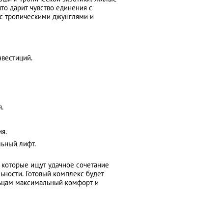
то дарит чувство единения с
с тропическими джунглями и
нвестиций.
я.
я.
льный лифт.
, которые ищут удачное сочетание
ьности. Готовый комплекс будет
ьцам максимальный комфорт и