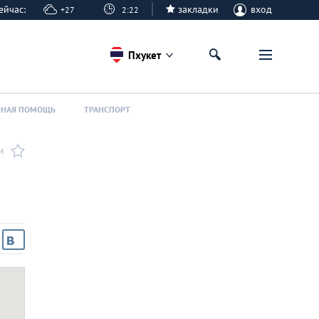
 сейчас:
закладки
вход
+27
2:22
Пхукет
ННАЯ ПОМОЩЬ
ТРАНСПОРТ
И