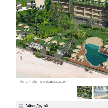
Астана
Афины
Киев
Лондон
Лос-Анджелес
Москва
Париж
Фото: mulberrycovekamalabay.com
Паттайя
Район: Другой
Пхукет