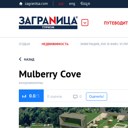
zagranitsa.com
рус
eng
ข้อมูล
ПУТЕВОДИТ
ОТДЫХ
НЕДВИЖИМОСТЬ
ЭМИГРАЦИЯ, ЮР. И ФИН. УСЛУ
НАЗАД
Loading...
Mulberry Cove
КОНДОМИНИУМЫ
0.0
0 оценок
0
Оценить!
Алматы