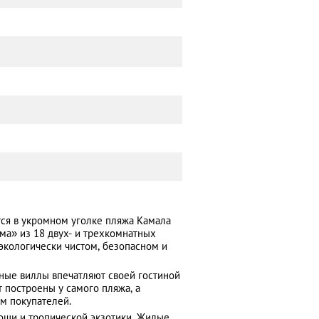
тся в укромном уголке пляжа Камала
ма» из 18 двух- и трехкомнатных
 экологически чистом, безопасном и
ные виллы впечатляют своей гостиной
 построены у самого пляжа, а
м покупателей.
оши и тропической экзотики. Жилые