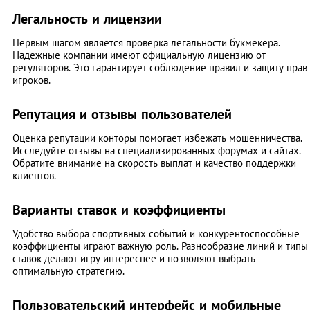
Легальность и лицензии
Первым шагом является проверка легальности букмекера.
Надежные компании имеют официальную лицензию от
регуляторов. Это гарантирует соблюдение правил и защиту прав
игроков.
Репутация и отзывы пользователей
Оценка репутации конторы помогает избежать мошенничества.
Исследуйте отзывы на специализированных форумах и сайтах.
Обратите внимание на скорость выплат и качество поддержки
клиентов.
Варианты ставок и коэффициенты
Удобство выбора спортивных событий и конкурентоспособные
коэффициенты играют важную роль. Разнообразие линий и типы
ставок делают игру интереснее и позволяют выбрать
оптимальную стратегию.
Пользовательский интерфейс и мобильные